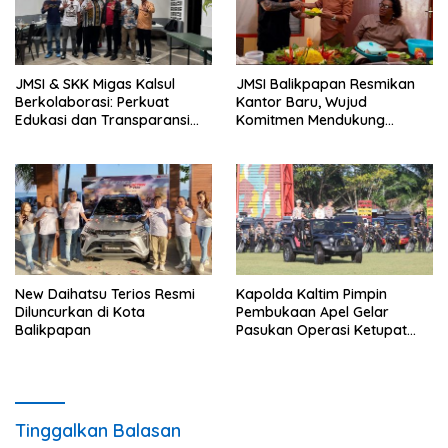
JMSI & SKK Migas Kalsul
JMSI Balikpapan Resmikan
Berkolaborasi: Perkuat
Kantor Baru, Wujud
Edukasi dan Transparansi
Komitmen Mendukung
Migas
Transformasi Digital di Kota
Minyak
New Daihatsu Terios Resmi
Kapolda Kaltim Pimpin
Diluncurkan di Kota
Pembukaan Apel Gelar
Balikpapan
Pasukan Operasi Ketupat
Mahakam Tahun 2023
Tinggalkan Balasan