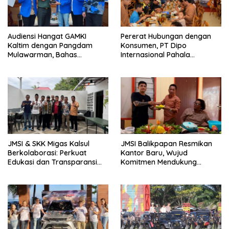
Audiensi Hangat GAMKI
Pererat Hubungan dengan
Kaltim dengan Pangdam
Konsumen, PT Dipo
Mulawarman, Bahas
Internasional Pahala
Kebhinekaan dan
Otomotif Gelar Buka Puasa
Kedaulatan Bangsa
Bersama Juragan Mitsubishi
Fuso
JMSI & SKK Migas Kalsul
JMSI Balikpapan Resmikan
Berkolaborasi: Perkuat
Kantor Baru, Wujud
Edukasi dan Transparansi
Komitmen Mendukung
Migas
Transformasi Digital di Kota
Minyak