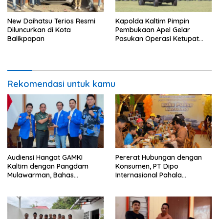
New Daihatsu Terios Resmi
Kapolda Kaltim Pimpin
Diluncurkan di Kota
Pembukaan Apel Gelar
Balikpapan
Pasukan Operasi Ketupat
Mahakam Tahun 2023
Rekomendasi untuk kamu
Audiensi Hangat GAMKI
Pererat Hubungan dengan
Kaltim dengan Pangdam
Konsumen, PT Dipo
Mulawarman, Bahas
Internasional Pahala
Kebhinekaan dan
Otomotif Gelar Buka Puasa
Kedaulatan Bangsa
Bersama Juragan Mitsubishi
Fuso