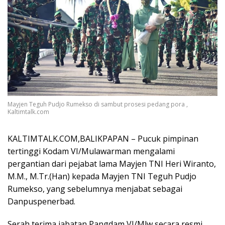
Mayjen Teguh Pudjo Rumekso di sambut prosesi pedang pora ,
Kaltimtalk.com
KALTIMTALK.COM,BALIKPAPAN – Pucuk pimpinan
tertinggi Kodam VI/Mulawarman mengalami
pergantian dari pejabat lama Mayjen TNI Heri Wiranto,
M.M., M.Tr.(Han) kepada Mayjen TNI Teguh Pudjo
Rumekso, yang sebelumnya menjabat sebagai
Danpuspenerbad.
Serah terima jabatan Pangdam VI/Mlw secara resmi