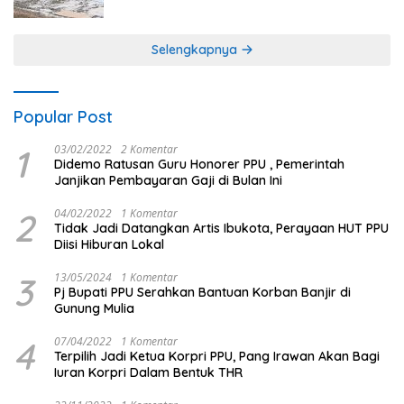
Ogan Ilir
Selengkapnya
Popular Post
1
03/02/2022
2 Komentar
Didemo Ratusan Guru Honorer PPU , Pemerintah
Janjikan Pembayaran Gaji di Bulan Ini
2
04/02/2022
1 Komentar
Tidak Jadi Datangkan Artis Ibukota, Perayaan HUT PPU
Diisi Hiburan Lokal
3
13/05/2024
1 Komentar
Pj Bupati PPU Serahkan Bantuan Korban Banjir di
Gunung Mulia
4
07/04/2022
1 Komentar
Terpilih Jadi Ketua Korpri PPU, Pang Irawan Akan Bagi
Iuran Korpri Dalam Bentuk THR