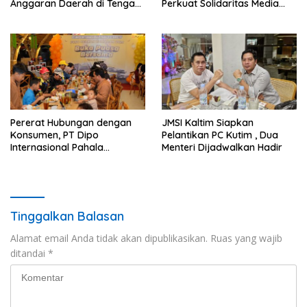
Anggaran Daerah di Tengah
Perkuat Solidaritas Media
Defisit
Siber
Pererat Hubungan dengan
JMSI Kaltim Siapkan
Konsumen, PT Dipo
Pelantikan PC Kutim , Dua
Internasional Pahala
Menteri Dijadwalkan Hadir
Otomotif Gelar Buka Puasa
Bersama Juragan Mitsubishi
Fuso
Tinggalkan Balasan
Alamat email Anda tidak akan dipublikasikan.
Ruas yang wajib
ditandai
*