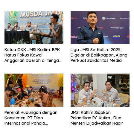
Struktur Partai
Kebhinekaan dan
Kedaulatan Bangsa
Ketua OKK JMSI Kaltim: BPK
Liga JMSI Se-Kaltim 2025
Harus Fokus Kawal
Digelar di Balikpapan, Ajang
Anggaran Daerah di Tengah
Perkuat Solidaritas Media
Defisit
Siber
Pererat Hubungan dengan
JMSI Kaltim Siapkan
Konsumen, PT Dipo
Pelantikan PC Kutim , Dua
Internasional Pahala
Menteri Dijadwalkan Hadir
Otomotif Gelar Buka Puasa
Bersama Juragan Mitsubishi