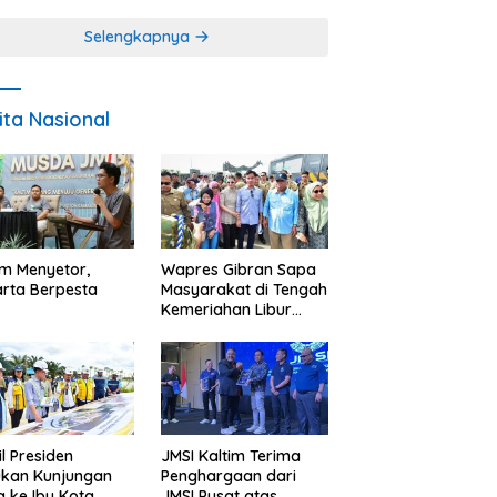
Miskin
Selengkapnya
ita Nasional
im Menyetor,
Wapres Gibran Sapa
rta Berpesta
Masyarakat di Tengah
Kemeriahan Libur
Akhir Tahun di IKN
l Presiden
JMSI Kaltim Terima
ukan Kunjungan
Penghargaan dari
a ke Ibu Kota
JMSI Pusat atas