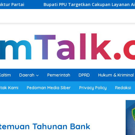
pati PPU Targetkan Cakupan Layanan Air Bersih Tembus 60 Per
Kaltim
Daerah
Pemerintah
DPRD
Hukum & Kriminal
tak Kami
Pedoman Media Siber
Privacy Policy
Redaksi
ertemuan Tahunan Bank