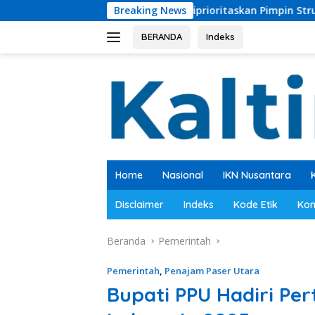
Langsung
, Kader Muda Diprioritaskan Pimpin Struktur Partai
Breaking News
Bu
ke
konten
BERANDA
Indeks
Home
Nasional
IKN Nusantara
Disclaimer
Indeks
Kode Etik
Kon
Beranda
Pemerintah
Pemerintah
,
Penajam Paser Utara
Bupati PPU Hadiri P