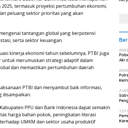
Nus
n 2025, termasuk proyeksi pertumbuhan ekonomi,
, dan peluang sektor prioritas yang akan
mengenai tantangan global yang berpotensi
Ber
tasi, serta sektor keuangan.
09/0
uasi kinerja ekonomi tahun sebelumnya, PTBI juga
Pols
or untuk merumuskan strategi adaptif dalam
Aki 
lobal dan memastikan pertumbuhan daerah
05/0
Polr
Kemb
laksanaan PTBI dan menyambut baik informasi,
21/0
g disampaikan.
Satr
Peng
h Kabupaten PPU dan Bank Indonesia dapat semakin
12/1
itas harga bahan pokok, peningkatan literasi
Pemi
Kar
terhadap UMKM dan sektor usaha produktif
seba