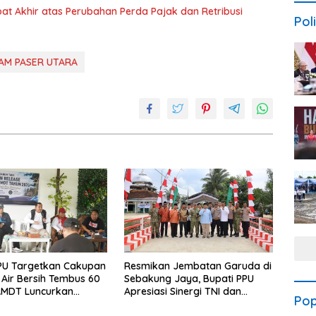
t Akhir atas Perubahan Perda Pajak dan Retribusi
Poli
AM PASER UTARA
PU Targetkan Cakupan
Resmikan Jembatan Garuda di
Air Bersih Tembus 60
Sebakung Jaya, Bupati PPU
AMDT Luncurkan
Apresiasi Sinergi TNI dan
Pop
Gratis Bagi Warga
Warga