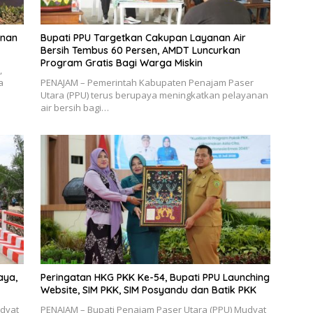
unan
Bupati PPU Targetkan Cakupan Layanan Air
Bersih Tembus 60 Persen, AMDT Luncurkan
Program Gratis Bagi Warga Miskin
,
a
PENAJAM – Pemerintah Kabupaten Penajam Paser
Utara (PPU) terus berupaya meningkatkan pelayanan
air bersih bagi…
aya,
Peringatan HKG PKK Ke-54, Bupati PPU Launching
Website, SIM PKK, SIM Posyandu dan Batik PKK
udyat
PENAJAM – Bupati Penajam Paser Utara (PPU) Mudyat