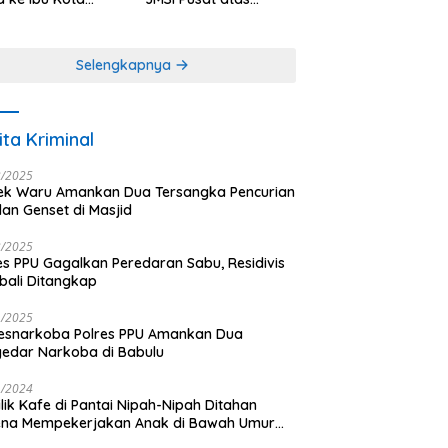
antara
Dedikasi dalam
Menjaga
Profesionalisme
Selengkapnya
Jurnalistik
ita Kriminal
3/2025
ek Waru Amankan Dua Tersangka Pencurian
dan Genset di Masjid
3/2025
es PPU Gagalkan Peredaran Sabu, Residivis
ali Ditangkap
1/2025
esnarkoba Polres PPU Amankan Dua
edar Narkoba di Babulu
1/2024
lik Kafe di Pantai Nipah-Nipah Ditahan
ena Mempekerjakan Anak di Bawah Umur
gai LC