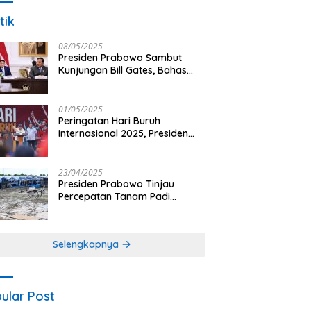
tik
08/05/2025
Presiden Prabowo Sambut
Kunjungan Bill Gates, Bahas
Peningkatan Akses Kesehatan
dan Penguatan Sektor
Pertanian di Indonesia
01/05/2025
Peringatan Hari Buruh
Internasional 2025, Presiden
Prabowo: Negara Hadir untuk
Buruh
23/04/2025
Presiden Prabowo Tinjau
Percepatan Tanam Padi
Nasional dengan Teknologi
Drone di Ogan Ilir
Selengkapnya
ular Post