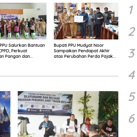
1
2
PPU Salurkan Bantuan
Bupati PPU Mudyat Noor
3
PPD, Perkuat
Sampaikan Pendapat Akhir
an Pangan dan
atas Perubahan Perda Pajak
 Penurunan Stunting
dan Retribusi Daerah
4
5
6