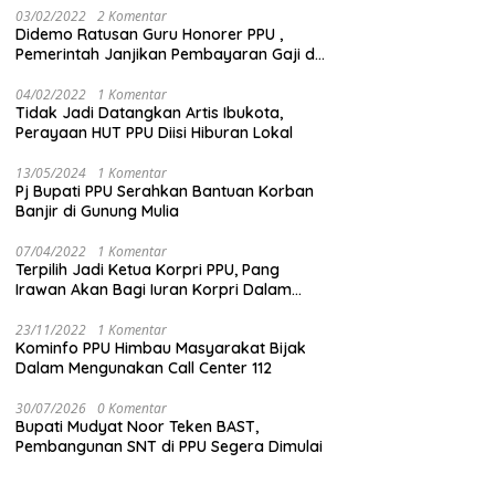
03/02/2022
2 Komentar
Didemo Ratusan Guru Honorer PPU ,
Pemerintah Janjikan Pembayaran Gaji di
Bulan Ini
04/02/2022
1 Komentar
Tidak Jadi Datangkan Artis Ibukota,
Perayaan HUT PPU Diisi Hiburan Lokal
13/05/2024
1 Komentar
Pj Bupati PPU Serahkan Bantuan Korban
Banjir di Gunung Mulia
07/04/2022
1 Komentar
Terpilih Jadi Ketua Korpri PPU, Pang
Irawan Akan Bagi Iuran Korpri Dalam
Bentuk THR
23/11/2022
1 Komentar
Kominfo PPU Himbau Masyarakat Bijak
Dalam Mengunakan Call Center 112
30/07/2026
0 Komentar
Bupati Mudyat Noor Teken BAST,
Pembangunan SNT di PPU Segera Dimulai