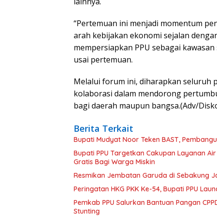
lainnya.
“Pertemuan ini menjadi momentum pen
arah kebijakan ekonomi sejalan dengan
mempersiapkan PPU sebagai kawasan s
usai pertemuan.
Melalui forum ini, diharapkan selur
kolaborasi dalam mendorong pertumbuh
bagi daerah maupun bangsa.(Adv/Disk
Berita Terkait
Bupati Mudyat Noor Teken BAST, Pembangun
Bupati PPU Targetkan Cakupan Layanan Air
Gratis Bagi Warga Miskin
Resmikan Jembatan Garuda di Sebakung Jay
Peringatan HKG PKK Ke-54, Bupati PPU Launc
Pemkab PPU Salurkan Bantuan Pangan CPPD
Stunting