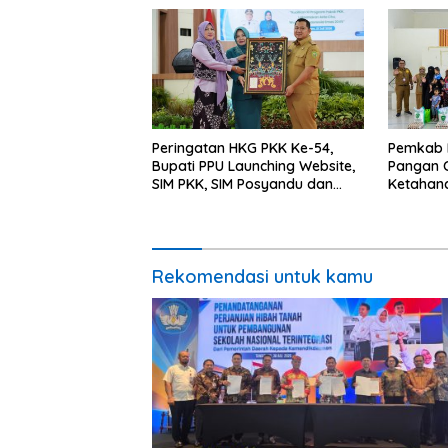
Miskin
Peringatan HKG PKK Ke-54,
Pemkab 
Bupati PPU Launching Website,
Pangan C
SIM PKK, SIM Posyandu dan
Ketahan
Batik PKK
Percepat
Rekomendasi untuk kamu