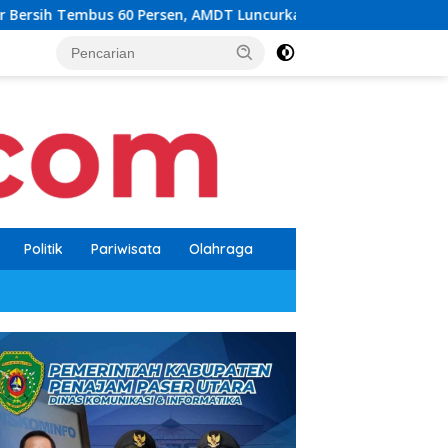
sen, AMDT Luncurkan Program Gratis Bagi Warga Miskin
Politik
Pariwisata
Olahraga