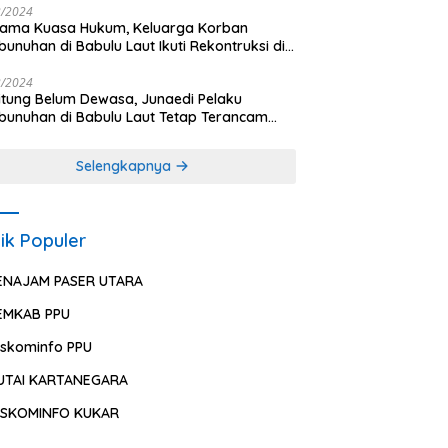
2/2024
sama Kuasa Hukum, Keluarga Korban
unuhan di Babulu Laut Ikuti Rekontruksi di
es PPU
2/2024
ung Belum Dewasa, Junaedi Pelaku
unuhan di Babulu Laut Tetap Terancam
uman Mati
Selengkapnya
ik Populer
ENAJAM PASER UTARA
EMKAB PPU
iskominfo PPU
UTAI KARTANEGARA
ISKOMINFO KUKAR