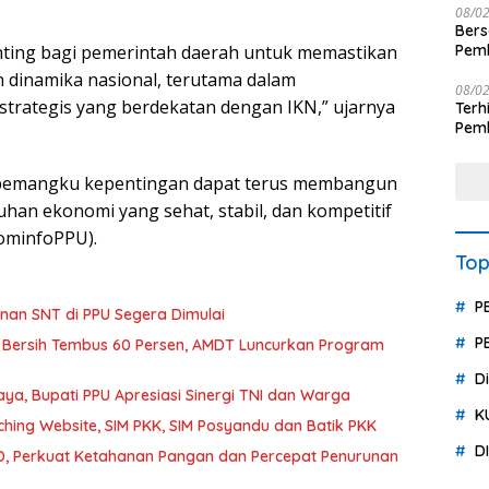
08/0
Ber
ting bagi pemerintah daerah untuk memastikan
Pemb
Polr
 dinamika nasional, terutama dalam
08/0
trategis yang berdekatan dengan IKN,” ujarnya
Terhit
Pemb
Huk
uh pemangku kepentingan dapat terus membangun
an ekonomi yang sehat, stabil, dan kompetitif
ominfoPPU).
Top
P
an SNT di PPU Segera Dimulai
P
 Bersih Tembus 60 Persen, AMDT Luncurkan Program
D
a, Bupati PPU Apresiasi Sinergi TNI dan Warga
K
hing Website, SIM PKK, SIM Posyandu dan Batik PKK
D
, Perkuat Ketahanan Pangan dan Percepat Penurunan