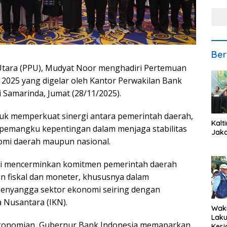
Ber
tara (PPU), Mudyat Noor menghadiri Pertemuan
2025 yang digelar oleh Kantor Perwakilan Bank
i Samarinda, Jumat (28/11/2025).
tuk memperkuat sinergi antara pemerintah daerah,
Kalt
pemangku kepentingan dalam menjaga stabilitas
Jaka
mi daerah maupun nasional.
ini mencerminkan komitmen pemerintah daerah
n fiskal dan moneter, khususnya dalam
enyangga sektor ekonomi seiring dengan
Nusantara (IKN).
Waki
Lak
ekonomian, Gubernur Bank Indonesia memaparkan
Kerj