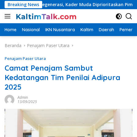
Langsung
epat Regenerasi, Kader Muda Diprioritaskan Pimpin Struktur Pa
Breaking News
ke
konten
Home
Nasional
IKN Nusantara
Kaltim
Daerah
Pemerin
Beranda
Penajam Paser Utara
Penajam Paser Utara
Camat Penajam Sambut
Kedatangan Tim Penilai Adipura
2025
Admin
13/09/2025