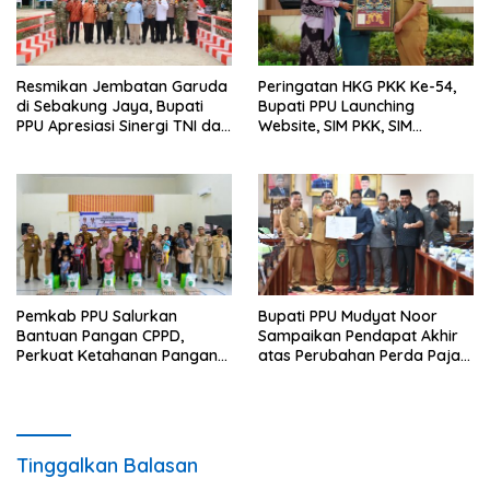
Resmikan Jembatan Garuda
Peringatan HKG PKK Ke-54,
di Sebakung Jaya, Bupati
Bupati PPU Launching
PPU Apresiasi Sinergi TNI dan
Website, SIM PKK, SIM
Warga
Posyandu dan Batik PKK
Pemkab PPU Salurkan
Bupati PPU Mudyat Noor
Bantuan Pangan CPPD,
Sampaikan Pendapat Akhir
Perkuat Ketahanan Pangan
atas Perubahan Perda Pajak
dan Percepat Penurunan
dan Retribusi Daerah
Stunting
Tinggalkan Balasan