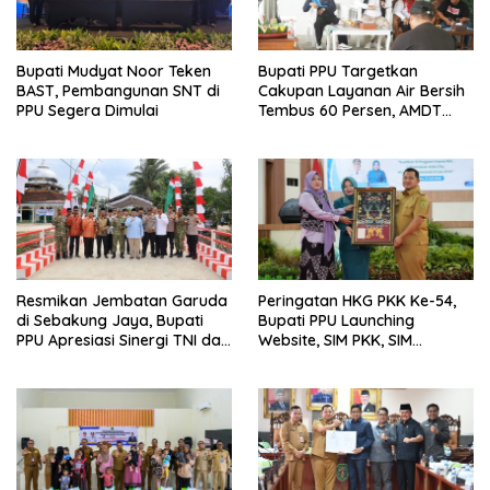
Bupati Mudyat Noor Teken
Bupati PPU Targetkan
BAST, Pembangunan SNT di
Cakupan Layanan Air Bersih
PPU Segera Dimulai
Tembus 60 Persen, AMDT
Luncurkan Program Gratis
Bagi Warga Miskin
Resmikan Jembatan Garuda
Peringatan HKG PKK Ke-54,
di Sebakung Jaya, Bupati
Bupati PPU Launching
PPU Apresiasi Sinergi TNI dan
Website, SIM PKK, SIM
Warga
Posyandu dan Batik PKK