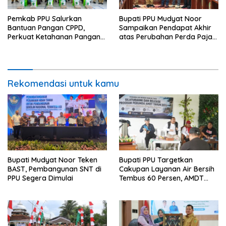
Pemkab PPU Salurkan
Bupati PPU Mudyat Noor
Bantuan Pangan CPPD,
Sampaikan Pendapat Akhir
Perkuat Ketahanan Pangan
atas Perubahan Perda Pajak
dan Percepat Penurunan
dan Retribusi Daerah
Stunting
Rekomendasi untuk kamu
Bupati Mudyat Noor Teken
Bupati PPU Targetkan
BAST, Pembangunan SNT di
Cakupan Layanan Air Bersih
PPU Segera Dimulai
Tembus 60 Persen, AMDT
Luncurkan Program Gratis
Bagi Warga Miskin