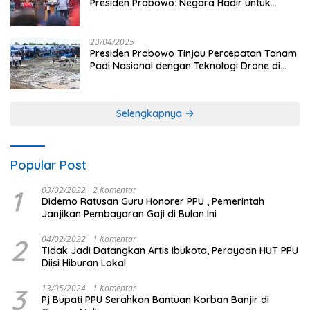
Presiden Prabowo: Negara Hadir untuk
Buruh
23/04/2025
Presiden Prabowo Tinjau Percepatan Tanam
Padi Nasional dengan Teknologi Drone di
Ogan Ilir
Selengkapnya
Popular Post
1
03/02/2022
2 Komentar
Didemo Ratusan Guru Honorer PPU , Pemerintah
Janjikan Pembayaran Gaji di Bulan Ini
2
04/02/2022
1 Komentar
Tidak Jadi Datangkan Artis Ibukota, Perayaan HUT PPU
Diisi Hiburan Lokal
3
13/05/2024
1 Komentar
Pj Bupati PPU Serahkan Bantuan Korban Banjir di