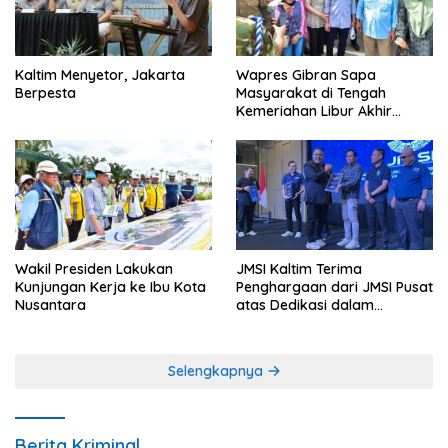
Kaltim Menyetor, Jakarta
Wapres Gibran Sapa
Berpesta
Masyarakat di Tengah
Kemeriahan Libur Akhir
Tahun di IKN
Wakil Presiden Lakukan
JMSI Kaltim Terima
Kunjungan Kerja ke Ibu Kota
Penghargaan dari JMSI Pusat
Nusantara
atas Dedikasi dalam
Menjaga Profesionalisme
Jurnalistik
Selengkapnya
Berita Kriminal