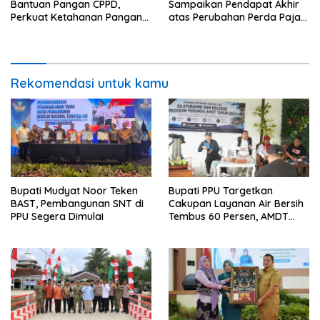
Bantuan Pangan CPPD,
Sampaikan Pendapat Akhir
Perkuat Ketahanan Pangan
atas Perubahan Perda Pajak
dan Percepat Penurunan
dan Retribusi Daerah
Stunting
Rekomendasi untuk kamu
Bupati Mudyat Noor Teken
Bupati PPU Targetkan
BAST, Pembangunan SNT di
Cakupan Layanan Air Bersih
PPU Segera Dimulai
Tembus 60 Persen, AMDT
Luncurkan Program Gratis
Bagi Warga Miskin