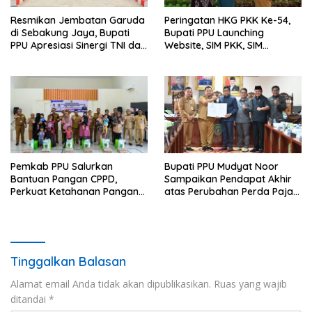
Resmikan Jembatan Garuda
Peringatan HKG PKK Ke-54,
di Sebakung Jaya, Bupati
Bupati PPU Launching
PPU Apresiasi Sinergi TNI dan
Website, SIM PKK, SIM
Warga
Posyandu dan Batik PKK
Pemkab PPU Salurkan
Bupati PPU Mudyat Noor
Bantuan Pangan CPPD,
Sampaikan Pendapat Akhir
Perkuat Ketahanan Pangan
atas Perubahan Perda Pajak
dan Percepat Penurunan
dan Retribusi Daerah
Stunting
Tinggalkan Balasan
Alamat email Anda tidak akan dipublikasikan.
Ruas yang wajib
ditandai
*