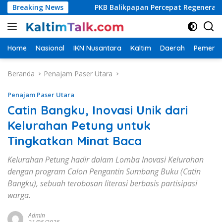
Langsung
ulai
Breaking News
PKB Balikpapan Percepat Regenerasi, Kader Muda D
ke
konten
Home
Nasional
IKN Nusantara
Kaltim
Daerah
Pemerin
Beranda
Penajam Paser Utara
Penajam Paser Utara
Catin Bangku, Inovasi Unik dari
Kelurahan Petung untuk
Tingkatkan Minat Baca
Kelurahan Petung hadir dalam Lomba Inovasi Kelurahan
dengan program Calon Pengantin Sumbang Buku (Catin
Bangku), sebuah terobosan literasi berbasis partisipasi
warga.
Admin