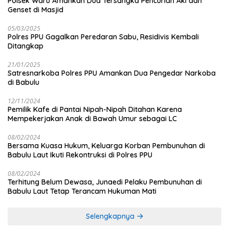
Polsek Waru Amankan Dua Tersangka Pencurian Aki dan
Genset di Masjid
05/03/2025
Polres PPU Gagalkan Peredaran Sabu, Residivis Kembali
Ditangkap
21/01/2025
Satresnarkoba Polres PPU Amankan Dua Pengedar Narkoba
di Babulu
12/11/2024
Pemilik Kafe di Pantai Nipah-Nipah Ditahan Karena
Mempekerjakan Anak di Bawah Umur sebagai LC
08/02/2024
Bersama Kuasa Hukum, Keluarga Korban Pembunuhan di
Babulu Laut Ikuti Rekontruksi di Polres PPU
08/02/2024
Terhitung Belum Dewasa, Junaedi Pelaku Pembunuhan di
Babulu Laut Tetap Terancam Hukuman Mati
Selengkapnya