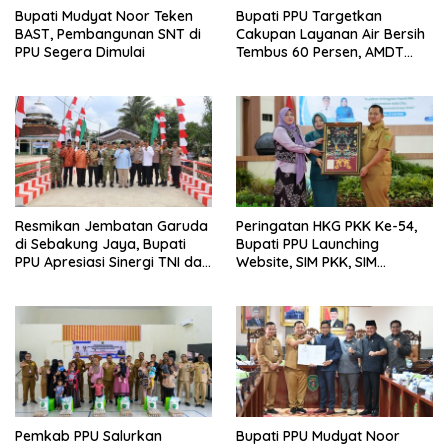
Bupati Mudyat Noor Teken
Bupati PPU Targetkan
BAST, Pembangunan SNT di
Cakupan Layanan Air Bersih
PPU Segera Dimulai
Tembus 60 Persen, AMDT
Luncurkan Program Gratis
Bagi Warga Miskin
Resmikan Jembatan Garuda
Peringatan HKG PKK Ke-54,
di Sebakung Jaya, Bupati
Bupati PPU Launching
PPU Apresiasi Sinergi TNI dan
Website, SIM PKK, SIM
Warga
Posyandu dan Batik PKK
Pemkab PPU Salurkan
Bupati PPU Mudyat Noor