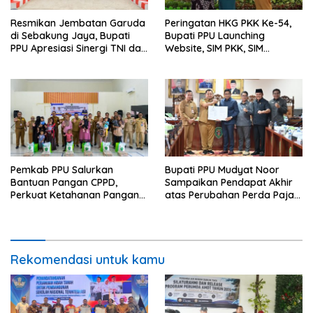
Resmikan Jembatan Garuda
Peringatan HKG PKK Ke-54,
di Sebakung Jaya, Bupati
Bupati PPU Launching
PPU Apresiasi Sinergi TNI dan
Website, SIM PKK, SIM
Warga
Posyandu dan Batik PKK
Pemkab PPU Salurkan
Bupati PPU Mudyat Noor
Bantuan Pangan CPPD,
Sampaikan Pendapat Akhir
Perkuat Ketahanan Pangan
atas Perubahan Perda Pajak
dan Percepat Penurunan
dan Retribusi Daerah
Stunting
Rekomendasi untuk kamu