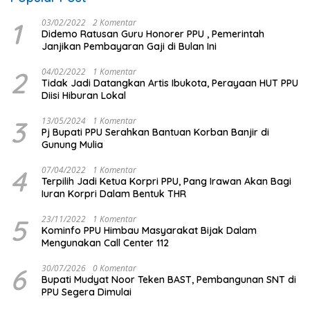
1
03/02/2022
2 Komentar
Didemo Ratusan Guru Honorer PPU , Pemerintah
Janjikan Pembayaran Gaji di Bulan Ini
2
04/02/2022
1 Komentar
Tidak Jadi Datangkan Artis Ibukota, Perayaan HUT PPU
Diisi Hiburan Lokal
3
13/05/2024
1 Komentar
Pj Bupati PPU Serahkan Bantuan Korban Banjir di
Gunung Mulia
4
07/04/2022
1 Komentar
Terpilih Jadi Ketua Korpri PPU, Pang Irawan Akan Bagi
Iuran Korpri Dalam Bentuk THR
5
23/11/2022
1 Komentar
Kominfo PPU Himbau Masyarakat Bijak Dalam
Mengunakan Call Center 112
6
30/07/2026
0 Komentar
Bupati Mudyat Noor Teken BAST, Pembangunan SNT di
PPU Segera Dimulai