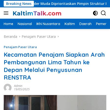
Langsung
asi, Kader Muda Diprioritaskan Pimpin Struktur Partai
Breaking News
ke
konten
Home
Nasional
IKN Nusantara
Kaltim
Daerah
Pemerin
Beranda
Penajam Paser Utara
Penajam Paser Utara
Kecamatan Penajam Siapkan Arah
Pembangunan Lima Tahun ke
Depan Melalui Penyusunan
RENSTRA
Admin
19/05/2025