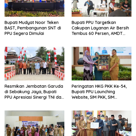
Bupati Mudyat Noor Teken
Bupati PPU Targetkan
BAST, Pembangunan SNT di
Cakupan Layanan Air Bersih
PPU Segera Dimulai
Tembus 60 Persen, AMDT
Luncurkan Program Gratis
Bagi Warga Miskin
Resmikan Jembatan Garuda
Peringatan HKG PKK Ke-54,
di Sebakung Jaya, Bupati
Bupati PPU Launching
PPU Apresiasi Sinergi TNI dan
Website, SIM PKK, SIM
Warga
Posyandu dan Batik PKK