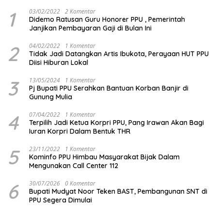
1
03/02/2022
2 Komentar
Didemo Ratusan Guru Honorer PPU , Pemerintah
Janjikan Pembayaran Gaji di Bulan Ini
2
04/02/2022
1 Komentar
Tidak Jadi Datangkan Artis Ibukota, Perayaan HUT PPU
Diisi Hiburan Lokal
3
13/05/2024
1 Komentar
Pj Bupati PPU Serahkan Bantuan Korban Banjir di
Gunung Mulia
4
07/04/2022
1 Komentar
Terpilih Jadi Ketua Korpri PPU, Pang Irawan Akan Bagi
Iuran Korpri Dalam Bentuk THR
5
23/11/2022
1 Komentar
Kominfo PPU Himbau Masyarakat Bijak Dalam
Mengunakan Call Center 112
6
30/07/2026
0 Komentar
Bupati Mudyat Noor Teken BAST, Pembangunan SNT di
PPU Segera Dimulai