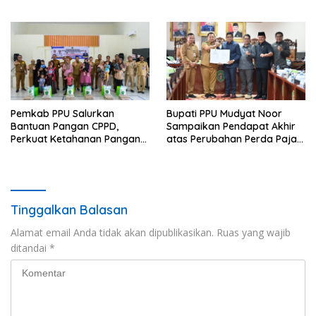
Warga
Posyandu dan Batik PKK
Pemkab PPU Salurkan
Bupati PPU Mudyat Noor
Bantuan Pangan CPPD,
Sampaikan Pendapat Akhir
Perkuat Ketahanan Pangan
atas Perubahan Perda Pajak
dan Percepat Penurunan
dan Retribusi Daerah
Stunting
Tinggalkan Balasan
Alamat email Anda tidak akan dipublikasikan.
Ruas yang wajib
ditandai
*