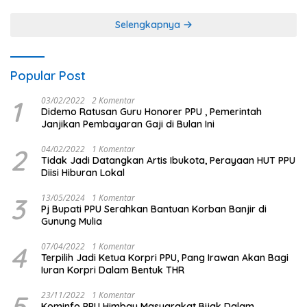
Selengkapnya
Popular Post
1
03/02/2022
2 Komentar
Didemo Ratusan Guru Honorer PPU , Pemerintah
Janjikan Pembayaran Gaji di Bulan Ini
2
04/02/2022
1 Komentar
Tidak Jadi Datangkan Artis Ibukota, Perayaan HUT PPU
Diisi Hiburan Lokal
3
13/05/2024
1 Komentar
Pj Bupati PPU Serahkan Bantuan Korban Banjir di
Gunung Mulia
4
07/04/2022
1 Komentar
Terpilih Jadi Ketua Korpri PPU, Pang Irawan Akan Bagi
Iuran Korpri Dalam Bentuk THR
5
23/11/2022
1 Komentar
Kominfo PPU Himbau Masyarakat Bijak Dalam