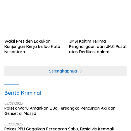
Tahun di IKN
Wakil Presiden Lakukan
JMSI Kaltim Terima
Kunjungan Kerja ke Ibu Kota
Penghargaan dari JMSI Pusat
Nusantara
atas Dedikasi dalam
Menjaga Profesionalisme
Jurnalistik
Selengkapnya
Berita Kriminal
09/03/2025
Polsek Waru Amankan Dua Tersangka Pencurian Aki dan
Genset di Masjid
05/03/2025
Polres PPU Gagalkan Peredaran Sabu, Residivis Kembali