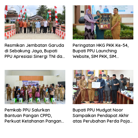
Bagi Warga Miskin
Resmikan Jembatan Garuda
Peringatan HKG PKK Ke-54,
di Sebakung Jaya, Bupati
Bupati PPU Launching
PPU Apresiasi Sinergi TNI dan
Website, SIM PKK, SIM
Warga
Posyandu dan Batik PKK
Pemkab PPU Salurkan
Bupati PPU Mudyat Noor
Bantuan Pangan CPPD,
Sampaikan Pendapat Akhir
Perkuat Ketahanan Pangan
atas Perubahan Perda Pajak
dan Percepat Penurunan
dan Retribusi Daerah
Stunting