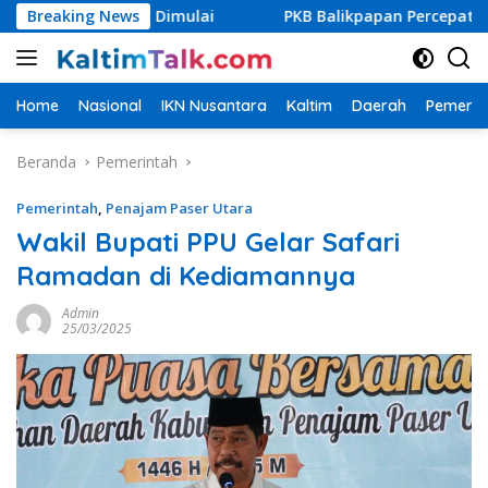
Langsung
Segera Dimulai
Breaking News
PKB Balikpapan Percepat Regenerasi, Ka
ke
konten
Home
Nasional
IKN Nusantara
Kaltim
Daerah
Pemerin
Beranda
Pemerintah
Pemerintah
,
Penajam Paser Utara
Wakil Bupati PPU Gelar Safari
Ramadan di Kediamannya
Admin
25/03/2025