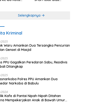
antara
Dedikasi dalam
Menjaga
Profesionalisme
Selengkapnya
Jurnalistik
ita Kriminal
3/2025
ek Waru Amankan Dua Tersangka Pencurian
dan Genset di Masjid
3/2025
es PPU Gagalkan Peredaran Sabu, Residivis
ali Ditangkap
1/2025
esnarkoba Polres PPU Amankan Dua
edar Narkoba di Babulu
1/2024
lik Kafe di Pantai Nipah-Nipah Ditahan
ena Mempekerjakan Anak di Bawah Umur
gai LC