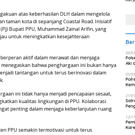
Nus
ngakuan atas keberhasilan DLH dalam mengelola
n taman kota di sepanjang Coastal Road. Inisiatif
 (Pj) Bupati PPU, Muhammad Zainal Arifin, yang
jau untuk meningkatkan kesejahteraan
Ber
09/0
 berperan aktif dalam merawat dan menjaga
Pols
Aki 
na menegaskan bahwa penghargaan ini bukan hanya
menjadi tantangan untuk terus berinovasi dalam
05/0
Polr
k.
Kemb
gaan ini tidak hanya menjadi pencapaian sesaat,
21/0
gkatkan kualitas lingkungan di PPU. Kolaborasi
Satr
Peng
ngat penting dalam menjaga keberlanjutan ruang
12/1
Pemi
Kar
en PPU semakin termotivasi untuk terus
seba