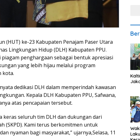
Ber
un (HUT) ke-23 Kabupaten Penajam Paser Utara
inas Lingkungan Hidup (DLH) Kabupaten PPU.
i piagam penghargaan sebagai bentuk apresiasi
kungan yang lebih hijau melalui program
 kota.
Kalt
Jaka
i nyata dedikasi DLH dalam memperindah kawasan
lingkungan. Kepala DLH Kabupaten PPU, Safwana,
nya atas pencapaian tersebut.
a keras seluruh tim DLH dan dukungan dari
ah (SKPD). Kami terus berkomitmen untuk
Waki
dan nyaman bagi masyarakat,” ujarnya,Selasa, 11
Lak
Kerj