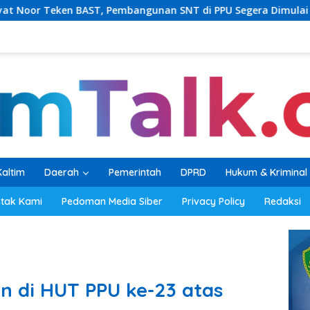
mbangunan SNT di PPU Segera Dimulai
PKB Balikpapan 
Kaltim
Daerah
Pemerintah
DPRD
Hukum & Kriminal
tak Kami
Pedoman Media Siber
Privacy Policy
Redaksi
 di HUT PPU ke-23 atas