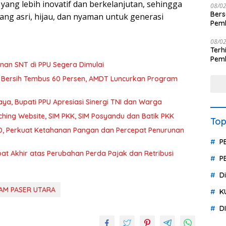
g lebih inovatif dan berkelanjutan, sehingga
08/0
Ber
ng asri, hijau, dan nyaman untuk generasi
Pemb
Polr
08/0
Terhit
Pemb
an SNT di PPU Segera Dimulai
Huk
 Bersih Tembus 60 Persen, AMDT Luncurkan Program
a, Bupati PPU Apresiasi Sinergi TNI dan Warga
hing Website, SIM PKK, SIM Posyandu dan Batik PKK
Top
, Perkuat Ketahanan Pangan dan Percepat Penurunan
P
t Akhir atas Perubahan Perda Pajak dan Retribusi
P
D
AM PASER UTARA
K
D