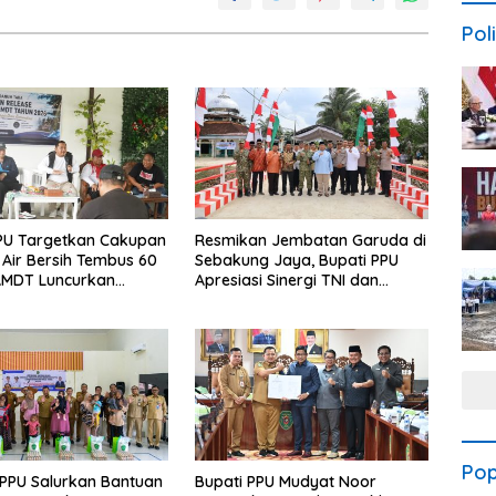
Poli
PU Targetkan Cakupan
Resmikan Jembatan Garuda di
Air Bersih Tembus 60
Sebakung Jaya, Bupati PPU
AMDT Luncurkan
Apresiasi Sinergi TNI dan
Gratis Bagi Warga
Warga
Pop
PPU Salurkan Bantuan
Bupati PPU Mudyat Noor