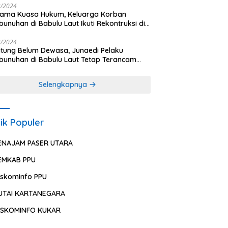
2/2024
sama Kuasa Hukum, Keluarga Korban
unuhan di Babulu Laut Ikuti Rekontruksi di
es PPU
2/2024
ung Belum Dewasa, Junaedi Pelaku
unuhan di Babulu Laut Tetap Terancam
uman Mati
Selengkapnya
ik Populer
ENAJAM PASER UTARA
EMKAB PPU
iskominfo PPU
UTAI KARTANEGARA
ISKOMINFO KUKAR