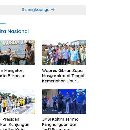
Miskin
Selengkapnya
ita Nasional
im Menyetor,
Wapres Gibran Sapa
rta Berpesta
Masyarakat di Tengah
Kemeriahan Libur
Akhir Tahun di IKN
l Presiden
JMSI Kaltim Terima
ukan Kunjungan
Penghargaan dari
a ke Ibu Kota
JMSI Pusat atas