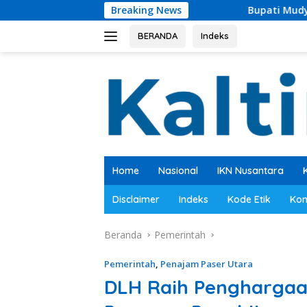
Langsung
Breaking News
Bupati Mudyat Noor Teken BAST, Pe
ke
konten
BERANDA
Indeks
Home
Nasional
IKN Nusantara
Disclaimer
Indeks
Kode Etik
Kon
Beranda
Pemerintah
Pemerintah
,
Penajam Paser Utara
DLH Raih Penghargaan