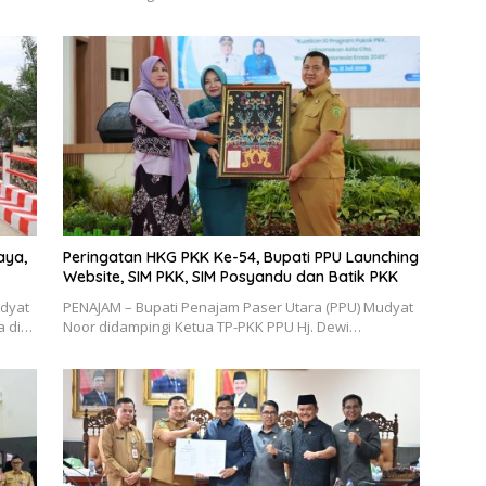
aya,
Peringatan HKG PKK Ke-54, Bupati PPU Launching
Website, SIM PKK, SIM Posyandu dan Batik PKK
udyat
PENAJAM – Bupati Penajam Paser Utara (PPU) Mudyat
a di…
Noor didampingi Ketua TP-PKK PPU Hj. Dewi…