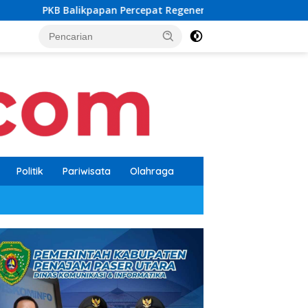
Percepat Regenerasi, Kader Muda Diprioritaskan Pimpin Struktu
Politik
Pariwisata
Olahraga