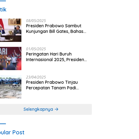
tik
08/05/2025
Presiden Prabowo Sambut
Kunjungan Bill Gates, Bahas
Peningkatan Akses Kesehatan
dan Penguatan Sektor
Pertanian di Indonesia
01/05/2025
Peringatan Hari Buruh
Internasional 2025, Presiden
Prabowo: Negara Hadir untuk
Buruh
23/04/2025
Presiden Prabowo Tinjau
Percepatan Tanam Padi
Nasional dengan Teknologi
Drone di Ogan Ilir
Selengkapnya
ular Post