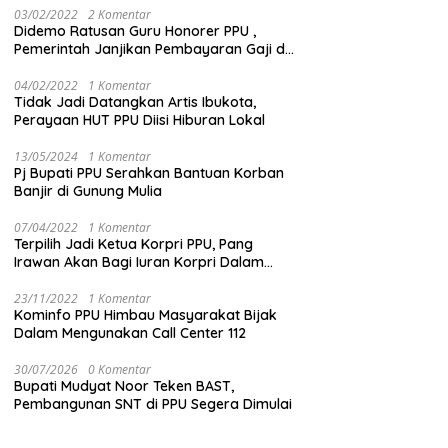
03/02/2022
2 Komentar
Didemo Ratusan Guru Honorer PPU ,
Pemerintah Janjikan Pembayaran Gaji di
Bulan Ini
04/02/2022
1 Komentar
Tidak Jadi Datangkan Artis Ibukota,
Perayaan HUT PPU Diisi Hiburan Lokal
13/05/2024
1 Komentar
Pj Bupati PPU Serahkan Bantuan Korban
Banjir di Gunung Mulia
07/04/2022
1 Komentar
Terpilih Jadi Ketua Korpri PPU, Pang
Irawan Akan Bagi Iuran Korpri Dalam
Bentuk THR
23/11/2022
1 Komentar
Kominfo PPU Himbau Masyarakat Bijak
Dalam Mengunakan Call Center 112
30/07/2026
0 Komentar
Bupati Mudyat Noor Teken BAST,
Pembangunan SNT di PPU Segera Dimulai