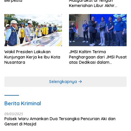
Berpesta
Masyarakat di Tengah
Kemeriahan Libur Akhir
Tahun di IKN
Wakil Presiden Lakukan
JMSI Kaltim Terima
Kunjungan Kerja ke Ibu Kota
Penghargaan dari JMSI Pusat
Nusantara
atas Dedikasi dalam
Menjaga Profesionalisme
Jurnalistik
Selengkapnya
Berita Kriminal
09/03/2025
Polsek Waru Amankan Dua Tersangka Pencurian Aki dan
Genset di Masjid