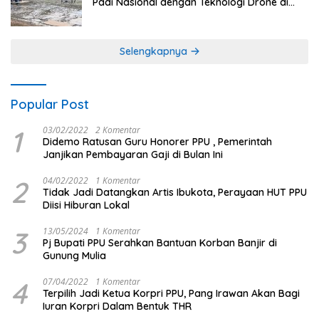
Padi Nasional dengan Teknologi Drone di
Ogan Ilir
Selengkapnya
Popular Post
1
03/02/2022
2 Komentar
Didemo Ratusan Guru Honorer PPU , Pemerintah
Janjikan Pembayaran Gaji di Bulan Ini
2
04/02/2022
1 Komentar
Tidak Jadi Datangkan Artis Ibukota, Perayaan HUT PPU
Diisi Hiburan Lokal
3
13/05/2024
1 Komentar
Pj Bupati PPU Serahkan Bantuan Korban Banjir di
Gunung Mulia
4
07/04/2022
1 Komentar
Terpilih Jadi Ketua Korpri PPU, Pang Irawan Akan Bagi
Iuran Korpri Dalam Bentuk THR