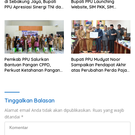
di Sebakung Jaya, Bupati
Bupati PPU Launching
PPU Apresiasi Sinergi TNI dan
Website, SIM PKK, SIM
Warga
Posyandu dan Batik PKK
Pemkab PPU Salurkan
Bupati PPU Mudyat Noor
Bantuan Pangan CPPD,
Sampaikan Pendapat Akhir
Perkuat Ketahanan Pangan
atas Perubahan Perda Pajak
dan Percepat Penurunan
dan Retribusi Daerah
Stunting
Tinggalkan Balasan
Alamat email Anda tidak akan dipublikasikan.
Ruas yang wajib
ditandai
*