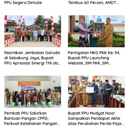
PPU Segera Dimulai
Tembus 60 Persen, AMDT
Luncurkan Program Gratis
Bagi Warga Miskin
Resmikan Jembatan Garuda
Peringatan HKG PKK Ke-54,
di Sebakung Jaya, Bupati
Bupati PPU Launching
PPU Apresiasi Sinergi TNI dan
Website, SIM PKK, SIM
Warga
Posyandu dan Batik PKK
Pemkab PPU Salurkan
Bupati PPU Mudyat Noor
Bantuan Pangan CPPD,
Sampaikan Pendapat Akhir
Perkuat Ketahanan Pangan
atas Perubahan Perda Pajak
dan Percepat Penurunan
dan Retribusi Daerah