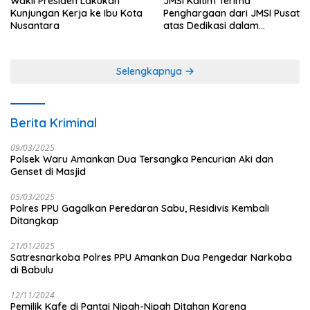
Wakil Presiden Lakukan
JMSI Kaltim Terima
Kunjungan Kerja ke Ibu Kota
Penghargaan dari JMSI Pusat
Nusantara
atas Dedikasi dalam
Menjaga Profesionalisme
Jurnalistik
Selengkapnya
Berita Kriminal
09/03/2025
Polsek Waru Amankan Dua Tersangka Pencurian Aki dan
Genset di Masjid
05/03/2025
Polres PPU Gagalkan Peredaran Sabu, Residivis Kembali
Ditangkap
21/01/2025
Satresnarkoba Polres PPU Amankan Dua Pengedar Narkoba
di Babulu
12/11/2024
Pemilik Kafe di Pantai Nipah-Nipah Ditahan Karena