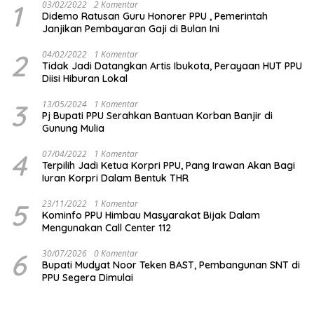
1
03/02/2022
2 Komentar
Didemo Ratusan Guru Honorer PPU , Pemerintah
Janjikan Pembayaran Gaji di Bulan Ini
2
04/02/2022
1 Komentar
Tidak Jadi Datangkan Artis Ibukota, Perayaan HUT PPU
Diisi Hiburan Lokal
3
13/05/2024
1 Komentar
Pj Bupati PPU Serahkan Bantuan Korban Banjir di
Gunung Mulia
4
07/04/2022
1 Komentar
Terpilih Jadi Ketua Korpri PPU, Pang Irawan Akan Bagi
Iuran Korpri Dalam Bentuk THR
5
23/11/2022
1 Komentar
Kominfo PPU Himbau Masyarakat Bijak Dalam
Mengunakan Call Center 112
6
30/07/2026
0 Komentar
Bupati Mudyat Noor Teken BAST, Pembangunan SNT di
PPU Segera Dimulai