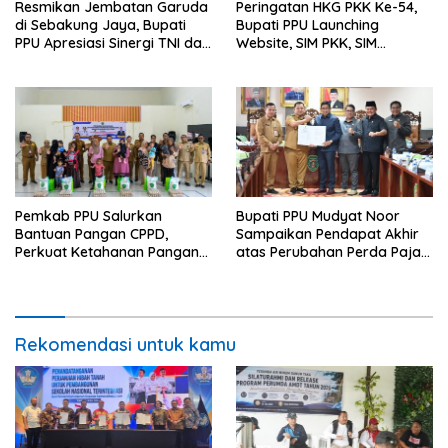
Resmikan Jembatan Garuda
Peringatan HKG PKK Ke-54,
di Sebakung Jaya, Bupati
Bupati PPU Launching
PPU Apresiasi Sinergi TNI dan
Website, SIM PKK, SIM
Warga
Posyandu dan Batik PKK
Pemkab PPU Salurkan
Bupati PPU Mudyat Noor
Bantuan Pangan CPPD,
Sampaikan Pendapat Akhir
Perkuat Ketahanan Pangan
atas Perubahan Perda Pajak
dan Percepat Penurunan
dan Retribusi Daerah
Stunting
Rekomendasi untuk kamu