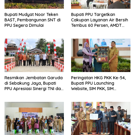
Bupati Mudyat Noor Teken
Bupati PPU Targetkan
BAST, Pembangunan SNT di
Cakupan Layanan Air Bersih
PPU Segera Dimulai
Tembus 60 Persen, AMDT
Luncurkan Program Gratis
Bagi Warga Miskin
Resmikan Jembatan Garuda
Peringatan HKG PKK Ke-54,
di Sebakung Jaya, Bupati
Bupati PPU Launching
PPU Apresiasi Sinergi TNI dan
Website, SIM PKK, SIM
Warga
Posyandu dan Batik PKK