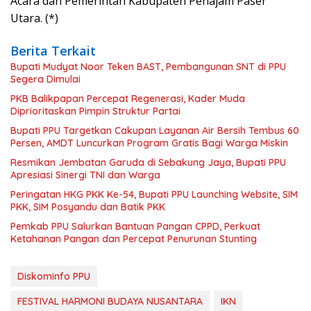
Acara dan Pemerintah Kabupaten Penajam Paser
Utara. (*)
Berita Terkait
Bupati Mudyat Noor Teken BAST, Pembangunan SNT di PPU
Segera Dimulai
PKB Balikpapan Percepat Regenerasi, Kader Muda
Diprioritaskan Pimpin Struktur Partai
Bupati PPU Targetkan Cakupan Layanan Air Bersih Tembus 60
Persen, AMDT Luncurkan Program Gratis Bagi Warga Miskin
Resmikan Jembatan Garuda di Sebakung Jaya, Bupati PPU
Apresiasi Sinergi TNI dan Warga
Peringatan HKG PKK Ke-54, Bupati PPU Launching Website, SIM
PKK, SIM Posyandu dan Batik PKK
Pemkab PPU Salurkan Bantuan Pangan CPPD, Perkuat
Ketahanan Pangan dan Percepat Penurunan Stunting
Diskominfo PPU
FESTIVAL HARMONI BUDAYA NUSANTARA
IKN