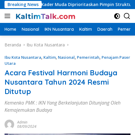
Langsung
asi, Kader Muda Diprioritaskan Pimpin Struktur Partai
Breaking News
ke
konten
Home
Nasional
IKN Nusantara
Kaltim
Daerah
Pemerin
Beranda
Ibu Kota Nusantara
Ibu Kota Nusantara
,
Kaltim
,
Nasional
,
Pemerintah
,
Penajam Paser
Utara
Acara Festival Harmoni Budaya
Nusantara Tahun 2024 Resmi
Ditutup
Kemenko PMK : IKN Yang Berkelanjutan Ditunjang Oleh
Kemajemukan Budaya
Admin
08/09/2024