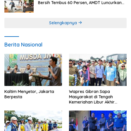
Bersih Tembus 60 Persen, AMDT Luncurkan
Program Gratis Bagi Warga Miskin
Selengkapnya
Berita Nasional
Kaltim Menyetor, Jakarta
Wapres Gibran Sapa
Berpesta
Masyarakat di Tengah
Kemeriahan Libur Akhir
Tahun di IKN