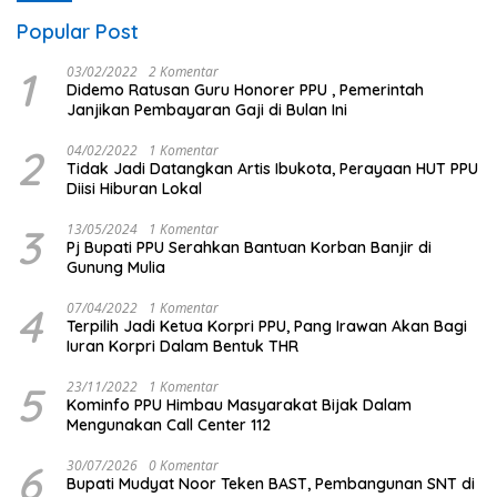
Popular Post
1
03/02/2022
2 Komentar
Didemo Ratusan Guru Honorer PPU , Pemerintah
Janjikan Pembayaran Gaji di Bulan Ini
2
04/02/2022
1 Komentar
Tidak Jadi Datangkan Artis Ibukota, Perayaan HUT PPU
Diisi Hiburan Lokal
3
13/05/2024
1 Komentar
Pj Bupati PPU Serahkan Bantuan Korban Banjir di
Gunung Mulia
4
07/04/2022
1 Komentar
Terpilih Jadi Ketua Korpri PPU, Pang Irawan Akan Bagi
Iuran Korpri Dalam Bentuk THR
5
23/11/2022
1 Komentar
Kominfo PPU Himbau Masyarakat Bijak Dalam
Mengunakan Call Center 112
6
30/07/2026
0 Komentar
Bupati Mudyat Noor Teken BAST, Pembangunan SNT di