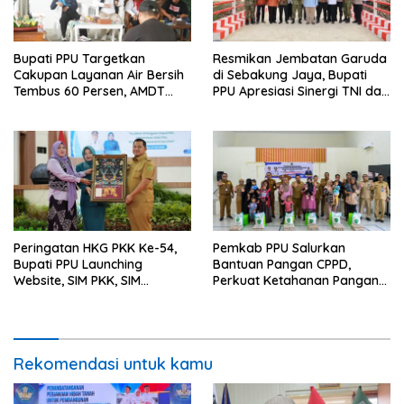
Bupati PPU Targetkan
Resmikan Jembatan Garuda
Cakupan Layanan Air Bersih
di Sebakung Jaya, Bupati
Tembus 60 Persen, AMDT
PPU Apresiasi Sinergi TNI dan
Luncurkan Program Gratis
Warga
Bagi Warga Miskin
Peringatan HKG PKK Ke-54,
Pemkab PPU Salurkan
Bupati PPU Launching
Bantuan Pangan CPPD,
Website, SIM PKK, SIM
Perkuat Ketahanan Pangan
Posyandu dan Batik PKK
dan Percepat Penurunan
Stunting
Rekomendasi untuk kamu