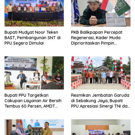
Bupati Mudyat Noor Teken
PKB Balikpapan Percepat
BAST, Pembangunan SNT di
Regenerasi, Kader Muda
PPU Segera Dimulai
Diprioritaskan Pimpin
Struktur Partai
Bupati PPU Targetkan
Resmikan Jembatan Garuda
Cakupan Layanan Air Bersih
di Sebakung Jaya, Bupati
Tembus 60 Persen, AMDT
PPU Apresiasi Sinergi TNI dan
Luncurkan Program Gratis
Warga
Bagi Warga Miskin