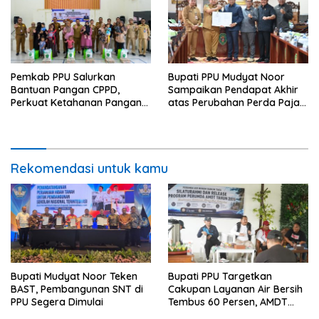
Pemkab PPU Salurkan
Bupati PPU Mudyat Noor
Bantuan Pangan CPPD,
Sampaikan Pendapat Akhir
Perkuat Ketahanan Pangan
atas Perubahan Perda Pajak
dan Percepat Penurunan
dan Retribusi Daerah
Stunting
Rekomendasi untuk kamu
Bupati Mudyat Noor Teken
Bupati PPU Targetkan
BAST, Pembangunan SNT di
Cakupan Layanan Air Bersih
PPU Segera Dimulai
Tembus 60 Persen, AMDT
Luncurkan Program Gratis