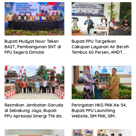
Bupati Mudyat Noor Teken
Bupati PPU Targetkan
BAST, Pembangunan SNT di
Cakupan Layanan Air Bersih
PPU Segera Dimulai
Tembus 60 Persen, AMDT
Luncurkan Program Gratis
Bagi Warga Miskin
Resmikan Jembatan Garuda
Peringatan HKG PKK Ke-54,
di Sebakung Jaya, Bupati
Bupati PPU Launching
PPU Apresiasi Sinergi TNI dan
Website, SIM PKK, SIM
Warga
Posyandu dan Batik PKK