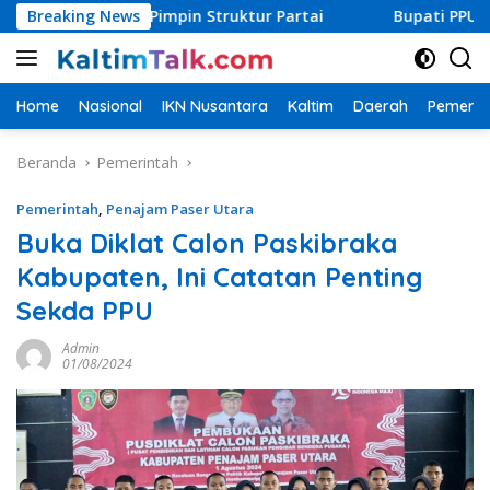
Langsung
askan Pimpin Struktur Partai
Breaking News
Bupati PPU Targetkan Ca
ke
konten
Home
Nasional
IKN Nusantara
Kaltim
Daerah
Pemerin
Beranda
Pemerintah
Pemerintah
,
Penajam Paser Utara
Buka Diklat Calon Paskibraka
Kabupaten, Ini Catatan Penting
Sekda PPU
Admin
01/08/2024