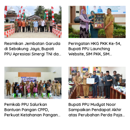
Bagi Warga Miskin
Resmikan Jembatan Garuda
Peringatan HKG PKK Ke-54,
di Sebakung Jaya, Bupati
Bupati PPU Launching
PPU Apresiasi Sinergi TNI dan
Website, SIM PKK, SIM
Warga
Posyandu dan Batik PKK
Pemkab PPU Salurkan
Bupati PPU Mudyat Noor
Bantuan Pangan CPPD,
Sampaikan Pendapat Akhir
Perkuat Ketahanan Pangan
atas Perubahan Perda Pajak
dan Percepat Penurunan
dan Retribusi Daerah
Stunting