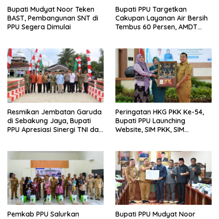
Bupati Mudyat Noor Teken
Bupati PPU Targetkan
BAST, Pembangunan SNT di
Cakupan Layanan Air Bersih
PPU Segera Dimulai
Tembus 60 Persen, AMDT
Luncurkan Program Gratis
Bagi Warga Miskin
Resmikan Jembatan Garuda
Peringatan HKG PKK Ke-54,
di Sebakung Jaya, Bupati
Bupati PPU Launching
PPU Apresiasi Sinergi TNI dan
Website, SIM PKK, SIM
Warga
Posyandu dan Batik PKK
Pemkab PPU Salurkan
Bupati PPU Mudyat Noor