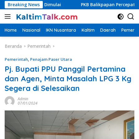
Langsung
Segera Dimulai
Breaking News
PKB Balikpapan Percepat Regenerasi, Ka
ke
konten
Home
Nasional
IKN Nusantara
Kaltim
Daerah
Pemerin
Beranda
Pemerintah
Pemerintah
,
Penajam Paser Utara
Pj. Bupati PPU Panggil Pertamina
dan Agen, Minta Masalah LPG 3 Kg
Segera di Selesaikan
Admin
07/01/2024