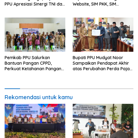
PPU Apresiasi Sinergi TNI dan
Website, SIM PKK, SIM
Warga
Posyandu dan Batik PKK
Pemkab PPU Salurkan
Bupati PPU Mudyat Noor
Bantuan Pangan CPPD,
Sampaikan Pendapat Akhir
Perkuat Ketahanan Pangan
atas Perubahan Perda Pajak
dan Percepat Penurunan
dan Retribusi Daerah
Stunting
Rekomendasi untuk kamu