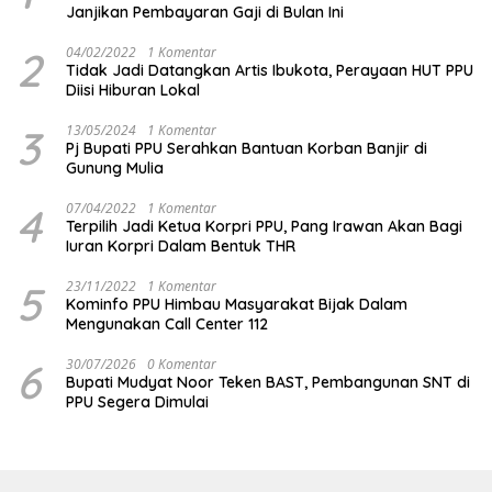
Janjikan Pembayaran Gaji di Bulan Ini
2
04/02/2022
1 Komentar
Tidak Jadi Datangkan Artis Ibukota, Perayaan HUT PPU
Diisi Hiburan Lokal
3
13/05/2024
1 Komentar
Pj Bupati PPU Serahkan Bantuan Korban Banjir di
Gunung Mulia
4
07/04/2022
1 Komentar
Terpilih Jadi Ketua Korpri PPU, Pang Irawan Akan Bagi
Iuran Korpri Dalam Bentuk THR
5
23/11/2022
1 Komentar
Kominfo PPU Himbau Masyarakat Bijak Dalam
Mengunakan Call Center 112
6
30/07/2026
0 Komentar
Bupati Mudyat Noor Teken BAST, Pembangunan SNT di
PPU Segera Dimulai