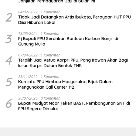
Janjikan Pembayaran Gaji di Bulan Ini
2
04/02/2022
1 Komentar
Tidak Jadi Datangkan Artis Ibukota, Perayaan HUT PPU
Diisi Hiburan Lokal
3
13/05/2024
1 Komentar
Pj Bupati PPU Serahkan Bantuan Korban Banjir di
Gunung Mulia
4
07/04/2022
1 Komentar
Terpilih Jadi Ketua Korpri PPU, Pang Irawan Akan Bagi
Iuran Korpri Dalam Bentuk THR
5
23/11/2022
1 Komentar
Kominfo PPU Himbau Masyarakat Bijak Dalam
Mengunakan Call Center 112
6
30/07/2026
0 Komentar
Bupati Mudyat Noor Teken BAST, Pembangunan SNT di
PPU Segera Dimulai