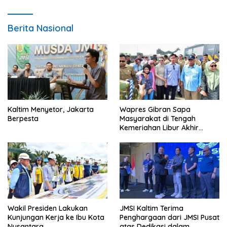
Berita Nasional
Kaltim Menyetor, Jakarta
Wapres Gibran Sapa
Berpesta
Masyarakat di Tengah
Kemeriahan Libur Akhir
Tahun di IKN
Wakil Presiden Lakukan
JMSI Kaltim Terima
Kunjungan Kerja ke Ibu Kota
Penghargaan dari JMSI Pusat
Nusantara
atas Dedikasi dalam