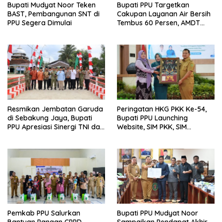
Bupati Mudyat Noor Teken
Bupati PPU Targetkan
BAST, Pembangunan SNT di
Cakupan Layanan Air Bersih
PPU Segera Dimulai
Tembus 60 Persen, AMDT
Luncurkan Program Gratis
Bagi Warga Miskin
Resmikan Jembatan Garuda
Peringatan HKG PKK Ke-54,
di Sebakung Jaya, Bupati
Bupati PPU Launching
PPU Apresiasi Sinergi TNI dan
Website, SIM PKK, SIM
Warga
Posyandu dan Batik PKK
Pemkab PPU Salurkan
Bupati PPU Mudyat Noor
Bantuan Pangan CPPD,
Sampaikan Pendapat Akhir