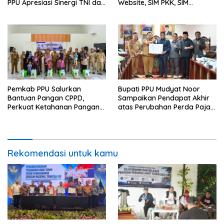
PPU Apresiasi Sinergi TNI dan
Website, SIM PKK, SIM
Warga
Posyandu dan Batik PKK
Pemkab PPU Salurkan
Bupati PPU Mudyat Noor
Bantuan Pangan CPPD,
Sampaikan Pendapat Akhir
Perkuat Ketahanan Pangan
atas Perubahan Perda Pajak
dan Percepat Penurunan
dan Retribusi Daerah
Stunting
Rekomendasi untuk kamu