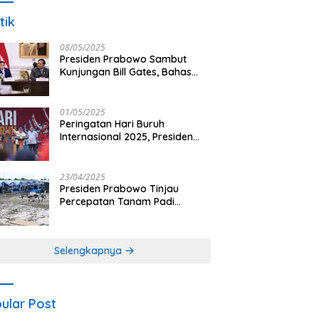
tik
08/05/2025
Presiden Prabowo Sambut
Kunjungan Bill Gates, Bahas
Peningkatan Akses Kesehatan
dan Penguatan Sektor
Pertanian di Indonesia
01/05/2025
Peringatan Hari Buruh
Internasional 2025, Presiden
Prabowo: Negara Hadir untuk
Buruh
23/04/2025
Presiden Prabowo Tinjau
Percepatan Tanam Padi
Nasional dengan Teknologi
Drone di Ogan Ilir
Selengkapnya
ular Post