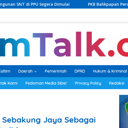
 Dimulai
PKB Balikpapan Percepat Regenerasi, Kader Mu
Kaltim
Daerah
Pemerintah
DPRD
Hukum & Kriminal
tak Kami
Pedoman Media Siber
Privacy Policy
Redaksi
a Sebakung Jaya Sebagai