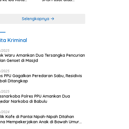
antara
Dedikasi dalam
Menjaga
Profesionalisme
Selengkapnya
Jurnalistik
ita Kriminal
3/2025
ek Waru Amankan Dua Tersangka Pencurian
dan Genset di Masjid
3/2025
es PPU Gagalkan Peredaran Sabu, Residivis
ali Ditangkap
1/2025
esnarkoba Polres PPU Amankan Dua
edar Narkoba di Babulu
1/2024
lik Kafe di Pantai Nipah-Nipah Ditahan
ena Mempekerjakan Anak di Bawah Umur
gai LC