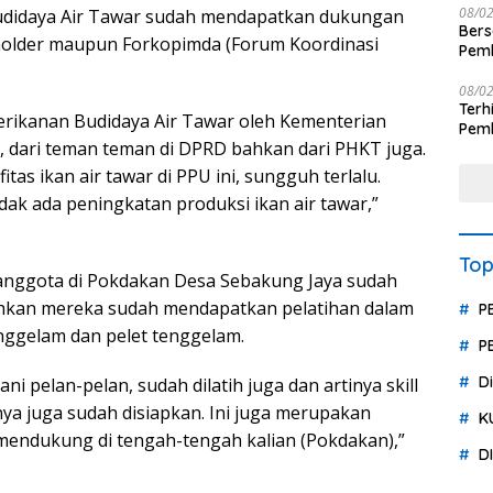
08/0
udidaya Air Tawar sudah mendapatkan dukungan
Ber
holder maupun Forkopimda (Forum Koordinasi
Pemb
Polr
08/0
Terhit
rikanan Budidaya Air Tawar oleh Kementerian
Pemb
 dari teman teman di DPRD bahkan dari PHKT juga.
Huk
as ikan air tawar di PPU ini, sungguh terlalu.
idak ada peningkatan produksi ikan air tawar,”
Top
anggota di Pokdakan Desa Sebakung Jaya sudah
hkan mereka sudah mendapatkan pelatihan dalam
P
ggelam dan pelet tenggelam.
P
D
ni pelan-pelan, sudah dilatih juga dan artinya skill
ya juga sudah disiapkan. Ini juga merupakan
K
mendukung di tengah-tengah kalian (Pokdakan),”
D