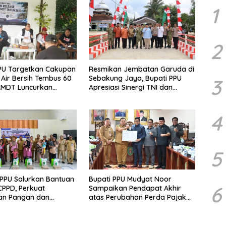
1
2
PU Targetkan Cakupan
Resmikan Jembatan Garuda di
Air Bersih Tembus 60
Sebakung Jaya, Bupati PPU
3
AMDT Luncurkan
Apresiasi Sinergi TNI dan
Gratis Bagi Warga
Warga
4
5
PPU Salurkan Bantuan
Bupati PPU Mudyat Noor
6
PPD, Perkuat
Sampaikan Pendapat Akhir
an Pangan dan
atas Perubahan Perda Pajak
 Penurunan Stunting
dan Retribusi Daerah