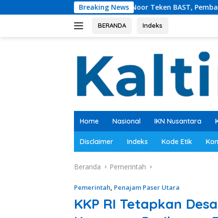
Langsung
ati Mudyat Noor Teken BAST, Pembangunan SNT di PPU Segera
Breaking News
ke
konten
BERANDA
Indeks
Home
Nasional
IKN Nusantara
Disclaimer
Indeks
Kode Etik
Kon
Beranda
Pemerintah
Pemerintah
,
Penajam Paser Utara
KKP RI Tetapkan Des