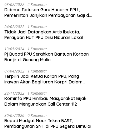
03/02/2022
2 Komentar
Didemo Ratusan Guru Honorer PPU ,
Pemerintah Janjikan Pembayaran Gaji di
Bulan Ini
04/02/2022
1 Komentar
Tidak Jadi Datangkan Artis Ibukota,
Perayaan HUT PPU Diisi Hiburan Lokal
13/05/2024
1 Komentar
Pj Bupati PPU Serahkan Bantuan Korban
Banjir di Gunung Mulia
07/04/2022
1 Komentar
Terpilih Jadi Ketua Korpri PPU, Pang
Irawan Akan Bagi Iuran Korpri Dalam
Bentuk THR
23/11/2022
1 Komentar
Kominfo PPU Himbau Masyarakat Bijak
Dalam Mengunakan Call Center 112
30/07/2026
0 Komentar
Bupati Mudyat Noor Teken BAST,
Pembangunan SNT di PPU Segera Dimulai