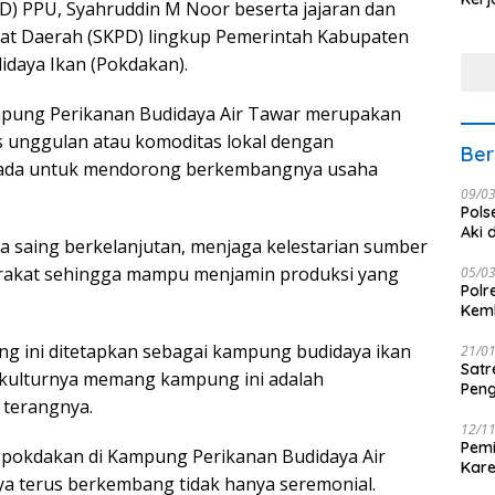
) PPU, Syahruddin M Noor beserta jajaran dan
Nus
at Daerah (SKPD) lingkup Pemerintah Kabupaten
daya Ikan (Pokdakan).
ung Perikanan Budidaya Air Tawar merupakan
s unggulan atau komoditas lokal dengan
Ber
g ada untuk mendorong berkembangnya usaha
09/0
Pols
Aki 
 saing berkelanjutan, menjaga kelestarian sumber
arakat sehingga mampu menjamin produksi yang
05/0
Polr
Kemb
g ini ditetapkan sebagai kampung budidaya ikan
21/0
Satr
i kulturnya memang kampung ini adalah
Peng
” terangnya.
12/1
Pemi
pokdakan di Kampung Perikanan Budidaya Air
Kar
ya terus berkembang tidak hanya seremonial.
seba