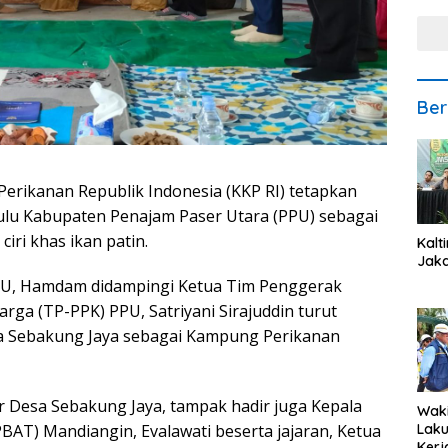
Ber
erikanan Republik Indonesia (KKP RI) tetapkan
lu Kabupaten Penajam Paser Utara (PPU) sebagai
iri khas ikan patin.
Kalt
Jaka
PU, Hamdam didampingi Ketua Tim Penggerak
ga (TP-PPK) PPU, Satriyani Sirajuddin turut
a Sebakung Jaya sebagai Kampung Perikanan
or Desa Sebakung Jaya, tampak hadir juga Kepala
Waki
Lak
BAT) Mandiangin, Evalawati beserta jajaran, Ketua
Kerj