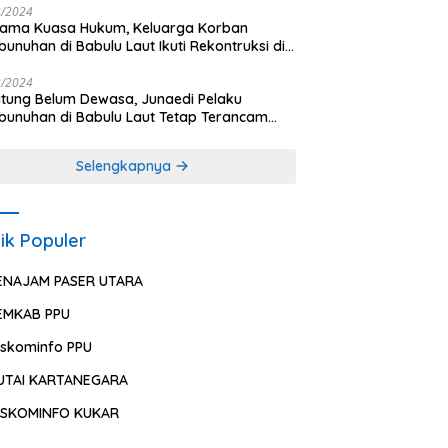
2/2024
sama Kuasa Hukum, Keluarga Korban
unuhan di Babulu Laut Ikuti Rekontruksi di
es PPU
2/2024
ung Belum Dewasa, Junaedi Pelaku
unuhan di Babulu Laut Tetap Terancam
uman Mati
Selengkapnya
ik Populer
ENAJAM PASER UTARA
EMKAB PPU
iskominfo PPU
UTAI KARTANEGARA
ISKOMINFO KUKAR