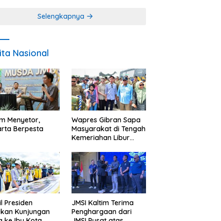
Miskin
Selengkapnya
ita Nasional
im Menyetor,
Wapres Gibran Sapa
rta Berpesta
Masyarakat di Tengah
Kemeriahan Libur
Akhir Tahun di IKN
l Presiden
JMSI Kaltim Terima
ukan Kunjungan
Penghargaan dari
a ke Ibu Kota
JMSI Pusat atas