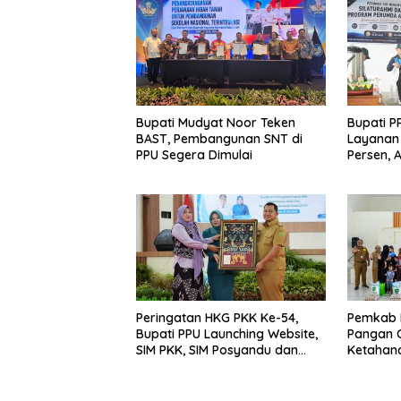
Bupati Mudyat Noor Teken
Bupati P
BAST, Pembangunan SNT di
Layanan 
PPU Segera Dimulai
Persen, 
Program 
Miskin
Peringatan HKG PKK Ke-54,
Pemkab 
Bupati PPU Launching Website,
Pangan C
SIM PKK, SIM Posyandu dan
Ketahan
Batik PKK
Percepat