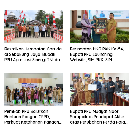
Luncurkan Program Gratis
Bagi Warga Miskin
Resmikan Jembatan Garuda
Peringatan HKG PKK Ke-54,
di Sebakung Jaya, Bupati
Bupati PPU Launching
PPU Apresiasi Sinergi TNI dan
Website, SIM PKK, SIM
Warga
Posyandu dan Batik PKK
Pemkab PPU Salurkan
Bupati PPU Mudyat Noor
Bantuan Pangan CPPD,
Sampaikan Pendapat Akhir
Perkuat Ketahanan Pangan
atas Perubahan Perda Pajak
dan Percepat Penurunan
dan Retribusi Daerah
Stunting