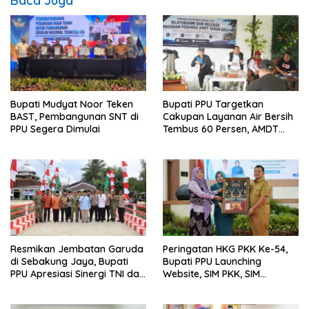
Baca Juga
Bupati Mudyat Noor Teken
Bupati PPU Targetkan
BAST, Pembangunan SNT di
Cakupan Layanan Air Bersih
PPU Segera Dimulai
Tembus 60 Persen, AMDT
Luncurkan Program Gratis
Bagi Warga Miskin
Resmikan Jembatan Garuda
Peringatan HKG PKK Ke-54,
di Sebakung Jaya, Bupati
Bupati PPU Launching
PPU Apresiasi Sinergi TNI dan
Website, SIM PKK, SIM
Warga
Posyandu dan Batik PKK