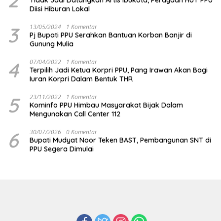
2
Tidak Jadi Datangkan Artis Ibukota, Perayaan HUT PPU
Diisi Hiburan Lokal
3
13/05/2024
1 Komentar
Pj Bupati PPU Serahkan Bantuan Korban Banjir di
Gunung Mulia
4
07/04/2022
1 Komentar
Terpilih Jadi Ketua Korpri PPU, Pang Irawan Akan Bagi
Iuran Korpri Dalam Bentuk THR
5
23/11/2022
1 Komentar
Kominfo PPU Himbau Masyarakat Bijak Dalam
Mengunakan Call Center 112
6
30/07/2026
0 Komentar
Bupati Mudyat Noor Teken BAST, Pembangunan SNT di
PPU Segera Dimulai