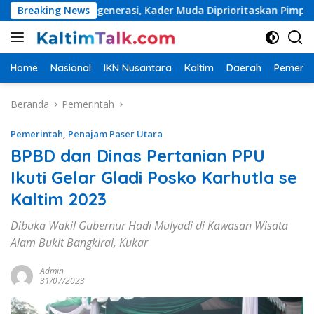
Langsung
pat Regenerasi, Kader Muda Diprioritaskan Pimpin Struktur Par
Breaking News
ke
konten
Home
Nasional
IKN Nusantara
Kaltim
Daerah
Pemerin
Beranda
Pemerintah
Pemerintah
,
Penajam Paser Utara
BPBD dan Dinas Pertanian PPU
Ikuti Gelar Gladi Posko Karhutla se
Kaltim 2023
Dibuka Wakil Gubernur Hadi Mulyadi di Kawasan Wisata
Alam Bukit Bangkirai, Kukar
Admin
31/07/2023