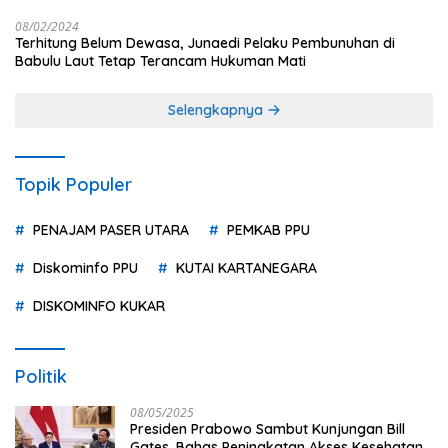
08/02/2024
Terhitung Belum Dewasa, Junaedi Pelaku Pembunuhan di
Babulu Laut Tetap Terancam Hukuman Mati
Selengkapnya
Topik Populer
PENAJAM PASER UTARA
PEMKAB PPU
Diskominfo PPU
KUTAI KARTANEGARA
DISKOMINFO KUKAR
Politik
08/05/2025
Presiden Prabowo Sambut Kunjungan Bill
Gates, Bahas Peningkatan Akses Kesehatan