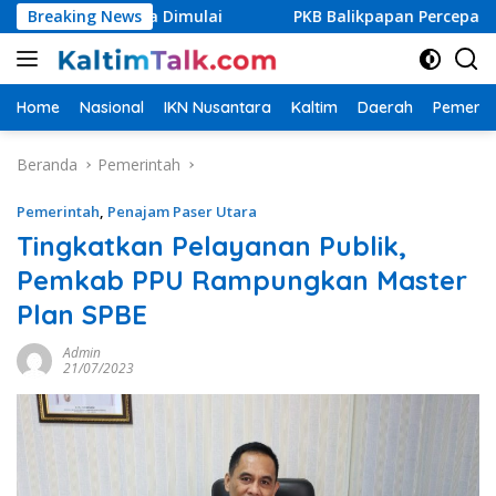
Langsung
Segera Dimulai
Breaking News
PKB Balikpapan Percepat Regenerasi, K
ke
konten
Home
Nasional
IKN Nusantara
Kaltim
Daerah
Pemerin
Beranda
Pemerintah
Pemerintah
,
Penajam Paser Utara
Tingkatkan Pelayanan Publik,
Pemkab PPU Rampungkan Master
Plan SPBE
Admin
21/07/2023