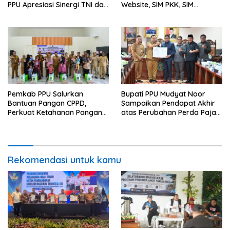
PPU Apresiasi Sinergi TNI dan
Website, SIM PKK, SIM
Warga
Posyandu dan Batik PKK
Pemkab PPU Salurkan
Bupati PPU Mudyat Noor
Bantuan Pangan CPPD,
Sampaikan Pendapat Akhir
Perkuat Ketahanan Pangan
atas Perubahan Perda Pajak
dan Percepat Penurunan
dan Retribusi Daerah
Stunting
Rekomendasi untuk kamu