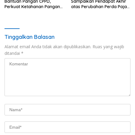
Bantuan Pangan CPPD,
Sampaikan Pendapat Akhir
Perkuat Ketahanan Pangan
atas Perubahan Perda Pajak
dan Percepat Penurunan
dan Retribusi Daerah
Stunting
Tinggalkan Balasan
Alamat email Anda tidak akan dipublikasikan.
Ruas yang wajib
ditandai
*