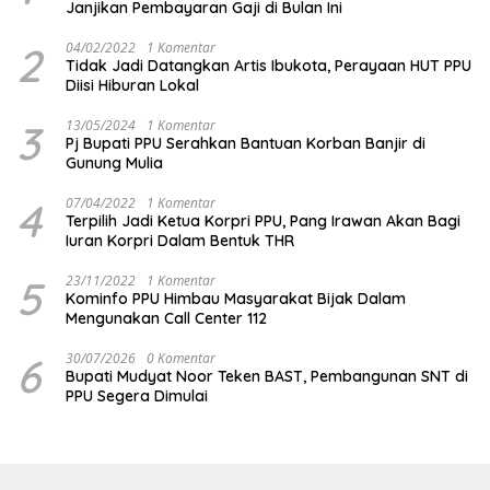
Janjikan Pembayaran Gaji di Bulan Ini
2
04/02/2022
1 Komentar
Tidak Jadi Datangkan Artis Ibukota, Perayaan HUT PPU
Diisi Hiburan Lokal
3
13/05/2024
1 Komentar
Pj Bupati PPU Serahkan Bantuan Korban Banjir di
Gunung Mulia
4
07/04/2022
1 Komentar
Terpilih Jadi Ketua Korpri PPU, Pang Irawan Akan Bagi
Iuran Korpri Dalam Bentuk THR
5
23/11/2022
1 Komentar
Kominfo PPU Himbau Masyarakat Bijak Dalam
Mengunakan Call Center 112
6
30/07/2026
0 Komentar
Bupati Mudyat Noor Teken BAST, Pembangunan SNT di
PPU Segera Dimulai