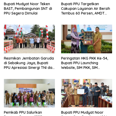
Bupati Mudyat Noor Teken
Bupati PPU Targetkan
BAST, Pembangunan SNT di
Cakupan Layanan Air Bersih
PPU Segera Dimulai
Tembus 60 Persen, AMDT
Luncurkan Program Gratis
Bagi Warga Miskin
Resmikan Jembatan Garuda
Peringatan HKG PKK Ke-54,
di Sebakung Jaya, Bupati
Bupati PPU Launching
PPU Apresiasi Sinergi TNI dan
Website, SIM PKK, SIM
Warga
Posyandu dan Batik PKK
Pemkab PPU Salurkan
Bupati PPU Mudyat Noor