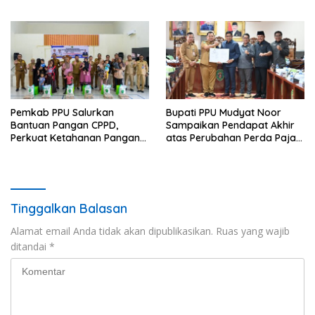
Warga
Posyandu dan Batik PKK
Pemkab PPU Salurkan
Bupati PPU Mudyat Noor
Bantuan Pangan CPPD,
Sampaikan Pendapat Akhir
Perkuat Ketahanan Pangan
atas Perubahan Perda Pajak
dan Percepat Penurunan
dan Retribusi Daerah
Stunting
Tinggalkan Balasan
Alamat email Anda tidak akan dipublikasikan.
Ruas yang wajib
ditandai
*