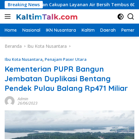
Langsung
argetkan Cakupan Layanan Air Bersih Tembus 60 Persen, AMDT 
Breaking News
ke
konten
Home
Nasional
IKN Nusantara
Kaltim
Daerah
Pemerin
Beranda
Ibu Kota Nusantara
Ibu Kota Nusantara
,
Penajam Paser Utara
Kementerian PUPR Bangun
Jembatan Duplikasi Bentang
Pendek Pulau Balang Rp471 Miliar
Admin
26/06/2023