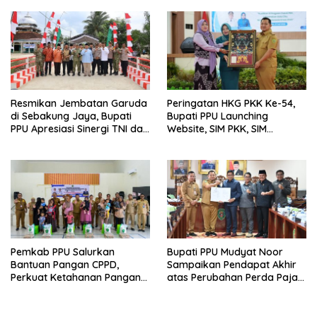
Bagi Warga Miskin
Resmikan Jembatan Garuda
Peringatan HKG PKK Ke-54,
di Sebakung Jaya, Bupati
Bupati PPU Launching
PPU Apresiasi Sinergi TNI dan
Website, SIM PKK, SIM
Warga
Posyandu dan Batik PKK
Pemkab PPU Salurkan
Bupati PPU Mudyat Noor
Bantuan Pangan CPPD,
Sampaikan Pendapat Akhir
Perkuat Ketahanan Pangan
atas Perubahan Perda Pajak
dan Percepat Penurunan
dan Retribusi Daerah
Stunting