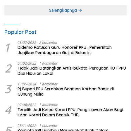
Selengkapnya
Popular Post
1
03/02/2022
2 Komentar
Didemo Ratusan Guru Honorer PPU , Pemerintah
Janjikan Pembayaran Gaji di Bulan Ini
2
04/02/2022
1 Komentar
Tidak Jadi Datangkan Artis Ibukota, Perayaan HUT PPU
Diisi Hiburan Lokal
3
13/05/2024
1 Komentar
Pj Bupati PPU Serahkan Bantuan Korban Banjir di
Gunung Mulia
4
07/04/2022
1 Komentar
Terpilih Jadi Ketua Korpri PPU, Pang Irawan Akan Bagi
Iuran Korpri Dalam Bentuk THR
5
23/11/2022
1 Komentar
Kominfo PPU Himbau Masyarakat Bijak Dalam