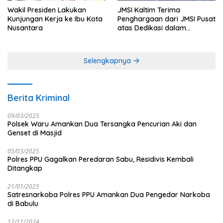
Wakil Presiden Lakukan
JMSI Kaltim Terima
Kunjungan Kerja ke Ibu Kota
Penghargaan dari JMSI Pusat
Nusantara
atas Dedikasi dalam
Menjaga Profesionalisme
Jurnalistik
Selengkapnya
Berita Kriminal
09/03/2025
Polsek Waru Amankan Dua Tersangka Pencurian Aki dan
Genset di Masjid
05/03/2025
Polres PPU Gagalkan Peredaran Sabu, Residivis Kembali
Ditangkap
21/01/2025
Satresnarkoba Polres PPU Amankan Dua Pengedar Narkoba
di Babulu
12/11/2024