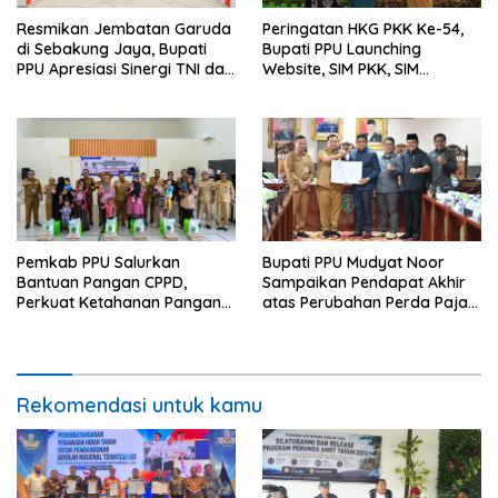
Resmikan Jembatan Garuda
Peringatan HKG PKK Ke-54,
di Sebakung Jaya, Bupati
Bupati PPU Launching
PPU Apresiasi Sinergi TNI dan
Website, SIM PKK, SIM
Warga
Posyandu dan Batik PKK
Pemkab PPU Salurkan
Bupati PPU Mudyat Noor
Bantuan Pangan CPPD,
Sampaikan Pendapat Akhir
Perkuat Ketahanan Pangan
atas Perubahan Perda Pajak
dan Percepat Penurunan
dan Retribusi Daerah
Stunting
Rekomendasi untuk kamu