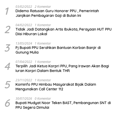
1
03/02/2022
2 Komentar
Didemo Ratusan Guru Honorer PPU , Pemerintah
Janjikan Pembayaran Gaji di Bulan Ini
2
04/02/2022
1 Komentar
Tidak Jadi Datangkan Artis Ibukota, Perayaan HUT PPU
Diisi Hiburan Lokal
3
13/05/2024
1 Komentar
Pj Bupati PPU Serahkan Bantuan Korban Banjir di
Gunung Mulia
4
07/04/2022
1 Komentar
Terpilih Jadi Ketua Korpri PPU, Pang Irawan Akan Bagi
Iuran Korpri Dalam Bentuk THR
5
23/11/2022
1 Komentar
Kominfo PPU Himbau Masyarakat Bijak Dalam
Mengunakan Call Center 112
6
30/07/2026
0 Komentar
Bupati Mudyat Noor Teken BAST, Pembangunan SNT di
PPU Segera Dimulai