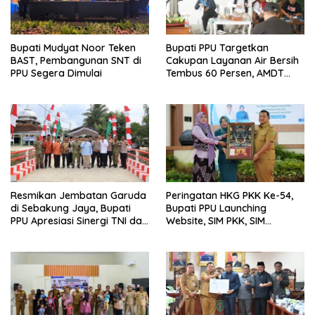
Bupati Mudyat Noor Teken
Bupati PPU Targetkan
BAST, Pembangunan SNT di
Cakupan Layanan Air Bersih
PPU Segera Dimulai
Tembus 60 Persen, AMDT
Luncurkan Program Gratis
Bagi Warga Miskin
Resmikan Jembatan Garuda
Peringatan HKG PKK Ke-54,
di Sebakung Jaya, Bupati
Bupati PPU Launching
PPU Apresiasi Sinergi TNI dan
Website, SIM PKK, SIM
Warga
Posyandu dan Batik PKK