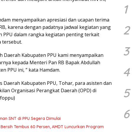
1
mdam menyampaikan apresiasi dan ucapan terima
2
RB, karena dengan padatnya jadwal kegiatan yang
n PPU dalam rangka kegiatan penting terkait
 tersebut.
3
tah Daerah Kabupaten PPU kami menyampaikan
arnya kepada Menteri Pan RB Bapak Abdullah
4
ten PPU ini, ” kata Hamdam.
aris Daerah Kabupaten PPU, Tohar, para asisten dan
5
ilan Organisasi Perangkat Daerah (OPD) di
nfoppu)
6
an SNT di PPU Segera Dimulai
 Bersih Tembus 60 Persen, AMDT Luncurkan Program