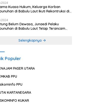
2/2024
sama Kuasa Hukum, Keluarga Korban
unuhan di Babulu Laut Ikuti Rekontruksi di
es PPU
2/2024
ung Belum Dewasa, Junaedi Pelaku
unuhan di Babulu Laut Tetap Terancam
uman Mati
Selengkapnya
ik Populer
ENAJAM PASER UTARA
EMKAB PPU
iskominfo PPU
UTAI KARTANEGARA
ISKOMINFO KUKAR