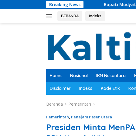
Langsung
Breaking News
Bupati Mudyat Noor Teken BAST, Pemba
ke
konten
BERANDA
Indeks
Home
Nasional
IKN Nusantara
Disclaimer
Indeks
Kode Etik
Kon
Beranda
Pemerintah
Pemerintah
,
Penajam Paser Utara
Presiden Minta MenP