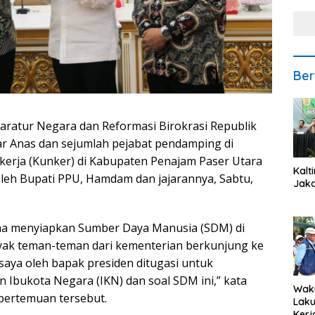
Ber
ratur Negara dan Reformasi Birokrasi Republik
r Anas dan sejumlah pejabat pendamping di
kerja (Kunker) di Kabupaten Penajam Paser Utara
Kalt
leh Bupati PPU, Hamdam dan jajarannya, Sabtu,
Jaka
mana menyiapkan Sumber Daya Manusia (SDM) di
yak teman-teman dari kementerian berkunjung ke
 saya oleh bapak presiden ditugasi untuk
Ibukota Negara (IKN) dan soal SDM ini,” kata
Waki
 pertemuan tersebut.
Lak
Kerj