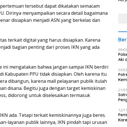
Nus
 pertemuan tersebut dapat dikatakan semacam
U. Dirinya menyampaikan secara detail bagaimana
benar disiapkan menjadi ASN yang berkelas dan
Ber
tas terkait digital yang harus disiapkan. Karena
enjadi bagian penting dari proses IKN yang ada
09/0
Pols
Aki 
 ini mengatakan bahwa jangan sampai IKN berdiri
05/0
di Kabupaten PPU tidak disiapkan. Oleh karena itu
Polr
Kemb
era dibangun, karena mall pelayanan publik itulah
an disana. Begitu juga dengan target kemiskinan
21/0
ss, didorong untuk diselesaikan termasuk
Satr
Peng
12/1
IKN ada. Tetapi terkait kemiskinannya juga beres.
Pemi
Kar
an-layanan publik lainnya, IKN pindah tapi urusan
seba