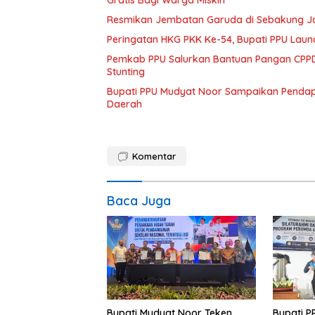
Gratis Bagi Warga Miskin
Resmikan Jembatan Garuda di Sebakung Jay
Peringatan HKG PKK Ke-54, Bupati PPU Launc
Pemkab PPU Salurkan Bantuan Pangan CPPD
Stunting
Bupati PPU Mudyat Noor Sampaikan Pendapa
Daerah
Komentar
Baca Juga
Bupati Mudyat Noor Teken
Bupati P