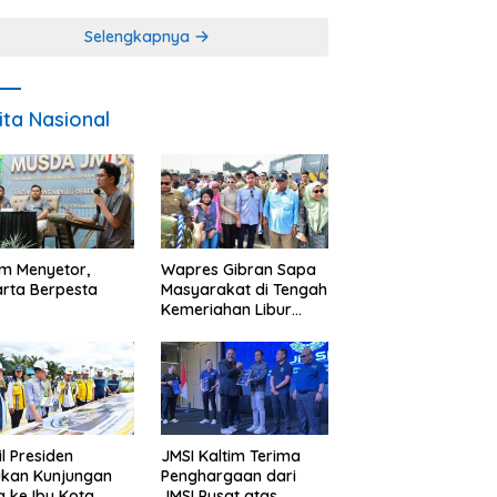
Miskin
Selengkapnya
ita Nasional
im Menyetor,
Wapres Gibran Sapa
rta Berpesta
Masyarakat di Tengah
Kemeriahan Libur
Akhir Tahun di IKN
l Presiden
JMSI Kaltim Terima
ukan Kunjungan
Penghargaan dari
a ke Ibu Kota
JMSI Pusat atas