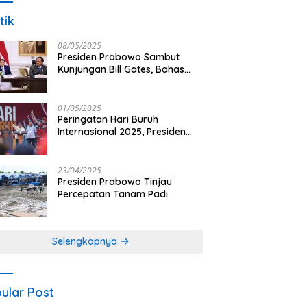
tik
08/05/2025
Presiden Prabowo Sambut
Kunjungan Bill Gates, Bahas
Peningkatan Akses Kesehatan
dan Penguatan Sektor
Pertanian di Indonesia
01/05/2025
Peringatan Hari Buruh
Internasional 2025, Presiden
Prabowo: Negara Hadir untuk
Buruh
23/04/2025
Presiden Prabowo Tinjau
Percepatan Tanam Padi
Nasional dengan Teknologi
Drone di Ogan Ilir
Selengkapnya
ular Post