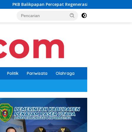
cepat Regenerasi, Kader Muda Diprioritaskan Pimpin Struktur P
Politik
Pariwisata
Olahraga