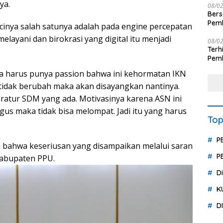
ya.
08/0
Ber
Pemb
nya salah satunya adalah pada engine percepatan
Polr
melayani dan birokrasi yang digital itu menjadi
08/0
Terhit
Pemb
Huk
ya harus punya passion bahwa ini kehormatan IKN
tidak berubah maka akan disayangkan nantinya.
aratur SDM yang ada. Motivasinya karena ASN ini
agus maka tidak bisa melompat. Jadi itu yang harus
Top
P
ti bahwa keseriusan yang disampaikan melalui saran
P
kabupaten PPU.
D
K
D