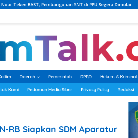
ngunan SNT di PPU Segera Dimulai
PKB Balikpapan Per
Kaltim
Daerah
Pemerintah
DPRD
Hukum & Kriminal
tak Kami
Pedoman Media Siber
Privacy Policy
Redaksi
AN-RB Siapkan SDM Aparatur