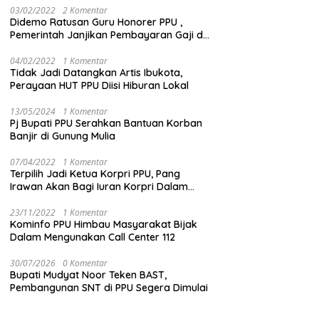
03/02/2022
2 Komentar
Didemo Ratusan Guru Honorer PPU ,
Pemerintah Janjikan Pembayaran Gaji di
Bulan Ini
04/02/2022
1 Komentar
Tidak Jadi Datangkan Artis Ibukota,
Perayaan HUT PPU Diisi Hiburan Lokal
13/05/2024
1 Komentar
Pj Bupati PPU Serahkan Bantuan Korban
Banjir di Gunung Mulia
07/04/2022
1 Komentar
Terpilih Jadi Ketua Korpri PPU, Pang
Irawan Akan Bagi Iuran Korpri Dalam
Bentuk THR
23/11/2022
1 Komentar
Kominfo PPU Himbau Masyarakat Bijak
Dalam Mengunakan Call Center 112
30/07/2026
0 Komentar
Bupati Mudyat Noor Teken BAST,
Pembangunan SNT di PPU Segera Dimulai