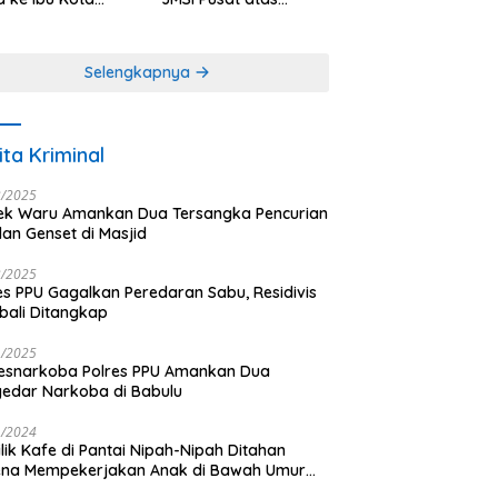
antara
Dedikasi dalam
Menjaga
Profesionalisme
Selengkapnya
Jurnalistik
ita Kriminal
3/2025
ek Waru Amankan Dua Tersangka Pencurian
dan Genset di Masjid
3/2025
es PPU Gagalkan Peredaran Sabu, Residivis
ali Ditangkap
1/2025
esnarkoba Polres PPU Amankan Dua
edar Narkoba di Babulu
1/2024
lik Kafe di Pantai Nipah-Nipah Ditahan
ena Mempekerjakan Anak di Bawah Umur
gai LC