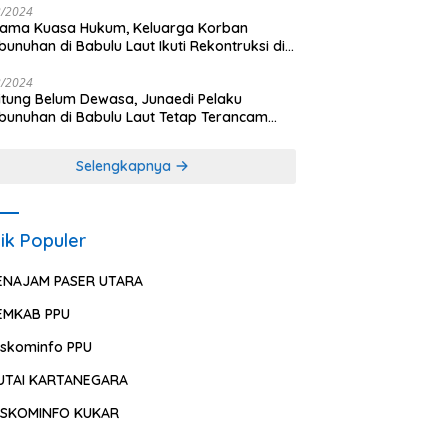
2/2024
sama Kuasa Hukum, Keluarga Korban
unuhan di Babulu Laut Ikuti Rekontruksi di
es PPU
2/2024
ung Belum Dewasa, Junaedi Pelaku
unuhan di Babulu Laut Tetap Terancam
uman Mati
Selengkapnya
ik Populer
ENAJAM PASER UTARA
EMKAB PPU
iskominfo PPU
UTAI KARTANEGARA
ISKOMINFO KUKAR