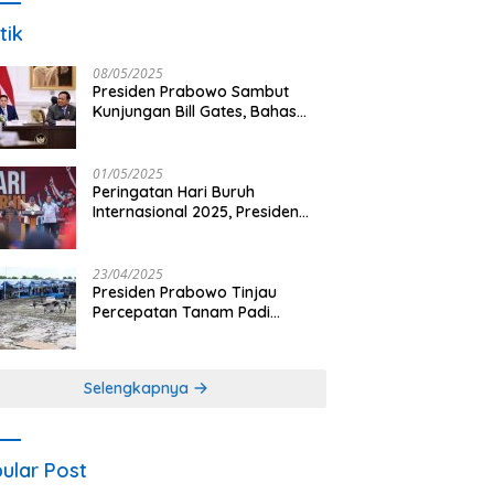
tik
08/05/2025
Presiden Prabowo Sambut
Kunjungan Bill Gates, Bahas
Peningkatan Akses Kesehatan
dan Penguatan Sektor
Pertanian di Indonesia
01/05/2025
Peringatan Hari Buruh
Internasional 2025, Presiden
Prabowo: Negara Hadir untuk
Buruh
23/04/2025
Presiden Prabowo Tinjau
Percepatan Tanam Padi
Nasional dengan Teknologi
Drone di Ogan Ilir
Selengkapnya
ular Post