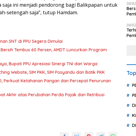
08/0
 saja ini menjadi pendorong bagi Balikpapan untuk
Ber
ah-setengah saja”, tutup Hamdam.
Pemb
Polr
08/0
Terhit
Pemb
Huk
an SNT di PPU Segera Dimulai
 Bersih Tembus 60 Persen, AMDT Luncurkan Program
a, Bupati PPU Apresiasi Sinergi TNI dan Warga
hing Website, SIM PKK, SIM Posyandu dan Batik PKK
Top
, Perkuat Ketahanan Pangan dan Percepat Penurunan
P
t Akhir atas Perubahan Perda Pajak dan Retribusi
P
D
K
D