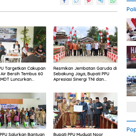
Poli
PU Targetkan Cakupan
Resmikan Jembatan Garuda di
Air Bersih Tembus 60
Sebakung Jaya, Bupati PPU
AMDT Luncurkan
Apresiasi Sinergi TNI dan
Gratis Bagi Warga
Warga
Pop
PPU Salurkan Bantuan
Bupati PPU Mudyat Noor