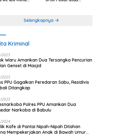
antara
Dedikasi dalam
Menjaga
Profesionalisme
Selengkapnya
Jurnalistik
ita Kriminal
3/2025
ek Waru Amankan Dua Tersangka Pencurian
dan Genset di Masjid
3/2025
es PPU Gagalkan Peredaran Sabu, Residivis
ali Ditangkap
1/2025
esnarkoba Polres PPU Amankan Dua
edar Narkoba di Babulu
1/2024
lik Kafe di Pantai Nipah-Nipah Ditahan
ena Mempekerjakan Anak di Bawah Umur
gai LC