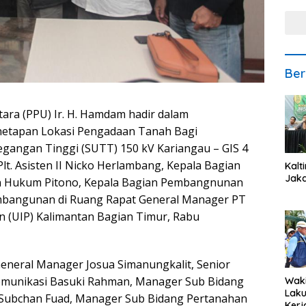
Ber
ara (PPU) Ir. H. Hamdam hadir dalam
etapan Lokasi Pengadaan Tanah Bagi
angan Tinggi (SUTT) 150 kV Kariangau – GIS 4
Plt. Asisten II Nicko Herlambang, Kepala Bagian
Kalt
Jaka
n Hukum Pitono, Kepala Bagian Pembangnunan
mbangunan di Ruang Rapat General Manager PT
 (UIP) Kalimantan Bagian Timur, Rabu
General Manager Josua Simanungkalit, Senior
omunikasi Basuki Rahman, Manager Sub Bidang
Waki
Lak
Subchan Fuad, Manager Sub Bidang Pertanahan
Kerj