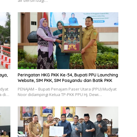
air bersih bagi…
aya,
Peringatan HKG PKK Ke-54, Bupati PPU Launching
Website, SIM PKK, SIM Posyandu dan Batik PKK
udyat
PENAJAM – Bupati Penajam Paser Utara (PPU) Mudyat
a di…
Noor didampingi Ketua TP-PKK PPU Hj. Dewi…