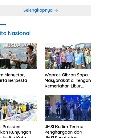
Miskin
Selengkapnya
ita Nasional
im Menyetor,
Wapres Gibran Sapa
rta Berpesta
Masyarakat di Tengah
Kemeriahan Libur
Akhir Tahun di IKN
l Presiden
JMSI Kaltim Terima
ukan Kunjungan
Penghargaan dari
a ke Ibu Kota
JMSI Pusat atas