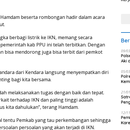
Nus
a Hamdam beserta rombongan hadir dalam acara
ut.
ka berbagi listrik ke IKN, memang secara
Ber
 pemerintah kab PPU ini telah terbitkan. Dengan
09/0
kan bisa mendorong juga bisa terbit dari pemkot
Pols
Aki 
andara dari Kendara langsung menyempatkan diri
05/0
Polr
ing bagi kita bersama.
Kemb
dah melaksanakan tugas dengan baik dan tepat.
21/0
Satr
it terhadap IKN dan paling tinggi adalah
Peng
us kita dahulukan”, terang Hamdam.
12/1
Pemi
awal tentu Pemkab yang tau perkembangan sehingga
Kar
soalan persoalan yang akan terjadi di IKN.
seba