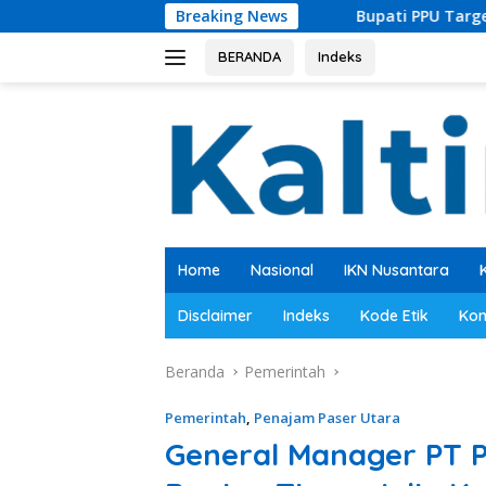
Langsung
truktur Partai
Bupati PPU Targetkan Cakupan Layanan 
Breaking News
ke
konten
BERANDA
Indeks
Home
Nasional
IKN Nusantara
Disclaimer
Indeks
Kode Etik
Kon
Beranda
Pemerintah
Pemerintah
,
Penajam Paser Utara
General Manager PT P