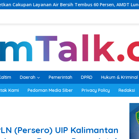
Air Bersih Tembus 60 Persen, AMDT Luncurkan Program Gratis 
Kaltim
Daerah
Pemerintah
DPRD
Hukum & Kriminal
tak Kami
Pedoman Media Siber
Privacy Policy
Redaksi
LN (Persero) UIP Kalimantan