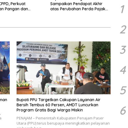
PPD, Perkuat
Sampaikan Pendapat Akhir
1
an Pangan dan
atas Perubahan Perda Pajak
 Penurunan Stunting
dan Retribusi Daerah
2
3
4
5
unan
Bupati PPU Targetkan Cakupan Layanan Air
Bersih Tembus 60 Persen, AMDT Luncurkan
6
Program Gratis Bagi Warga Miskin
,
a
PENAJAM – Pemerintah Kabupaten Penajam Paser
Utara (PPU) terus berupaya meningkatkan pelayanan