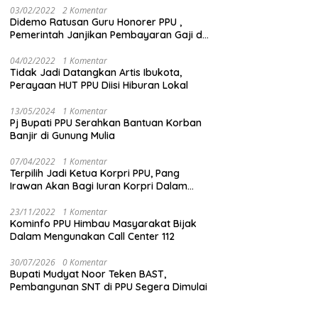
03/02/2022
2 Komentar
Didemo Ratusan Guru Honorer PPU ,
Pemerintah Janjikan Pembayaran Gaji di
Bulan Ini
04/02/2022
1 Komentar
Tidak Jadi Datangkan Artis Ibukota,
Perayaan HUT PPU Diisi Hiburan Lokal
13/05/2024
1 Komentar
Pj Bupati PPU Serahkan Bantuan Korban
Banjir di Gunung Mulia
07/04/2022
1 Komentar
Terpilih Jadi Ketua Korpri PPU, Pang
Irawan Akan Bagi Iuran Korpri Dalam
Bentuk THR
23/11/2022
1 Komentar
Kominfo PPU Himbau Masyarakat Bijak
Dalam Mengunakan Call Center 112
30/07/2026
0 Komentar
Bupati Mudyat Noor Teken BAST,
Pembangunan SNT di PPU Segera Dimulai