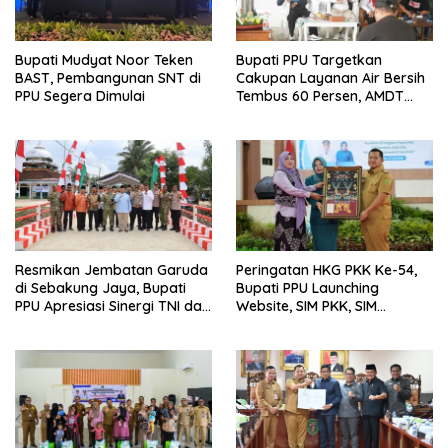
Bupati Mudyat Noor Teken
Bupati PPU Targetkan
BAST, Pembangunan SNT di
Cakupan Layanan Air Bersih
PPU Segera Dimulai
Tembus 60 Persen, AMDT
Luncurkan Program Gratis
Bagi Warga Miskin
Resmikan Jembatan Garuda
Peringatan HKG PKK Ke-54,
di Sebakung Jaya, Bupati
Bupati PPU Launching
PPU Apresiasi Sinergi TNI dan
Website, SIM PKK, SIM
Warga
Posyandu dan Batik PKK