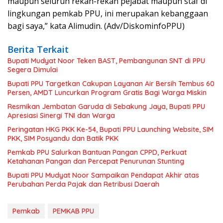
maupun seluruh rekan-rekan pejabat maupun staf di
lingkungan pemkab PPU, ini merupakan kebanggaan
bagi saya,” kata Alimudin. (Adv/DiskominfoPPU)
Berita Terkait
Bupati Mudyat Noor Teken BAST, Pembangunan SNT di PPU
Segera Dimulai
Bupati PPU Targetkan Cakupan Layanan Air Bersih Tembus 60
Persen, AMDT Luncurkan Program Gratis Bagi Warga Miskin
Resmikan Jembatan Garuda di Sebakung Jaya, Bupati PPU
Apresiasi Sinergi TNI dan Warga
Peringatan HKG PKK Ke-54, Bupati PPU Launching Website, SIM
PKK, SIM Posyandu dan Batik PKK
Pemkab PPU Salurkan Bantuan Pangan CPPD, Perkuat
Ketahanan Pangan dan Percepat Penurunan Stunting
Bupati PPU Mudyat Noor Sampaikan Pendapat Akhir atas
Perubahan Perda Pajak dan Retribusi Daerah
Pemkab
PEMKAB PPU