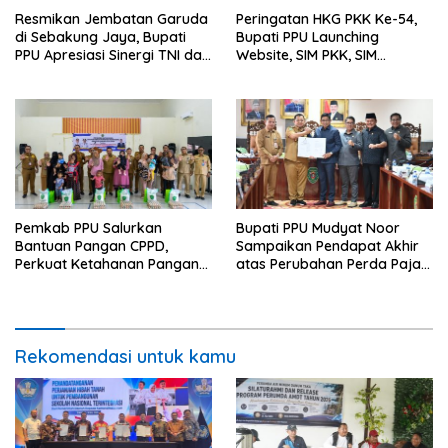
Resmikan Jembatan Garuda
Peringatan HKG PKK Ke-54,
di Sebakung Jaya, Bupati
Bupati PPU Launching
PPU Apresiasi Sinergi TNI dan
Website, SIM PKK, SIM
Warga
Posyandu dan Batik PKK
Pemkab PPU Salurkan
Bupati PPU Mudyat Noor
Bantuan Pangan CPPD,
Sampaikan Pendapat Akhir
Perkuat Ketahanan Pangan
atas Perubahan Perda Pajak
dan Percepat Penurunan
dan Retribusi Daerah
Stunting
Rekomendasi untuk kamu