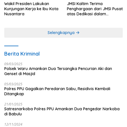
Wakil Presiden Lakukan
JMSI Kaltim Terima
Kunjungan Kerja ke Ibu Kota
Penghargaan dari JMSI Pusat
Nusantara
atas Dedikasi dalam
Menjaga Profesionalisme
Jurnalistik
Selengkapnya
Berita Kriminal
09/03/2025
Polsek Waru Amankan Dua Tersangka Pencurian Aki dan
Genset di Masjid
05/03/2025
Polres PPU Gagalkan Peredaran Sabu, Residivis Kembali
Ditangkap
21/01/2025
Satresnarkoba Polres PPU Amankan Dua Pengedar Narkoba
di Babulu
12/11/2024