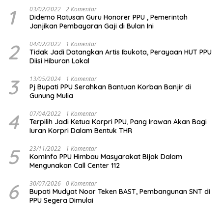
1
03/02/2022
2 Komentar
Didemo Ratusan Guru Honorer PPU , Pemerintah
Janjikan Pembayaran Gaji di Bulan Ini
2
04/02/2022
1 Komentar
Tidak Jadi Datangkan Artis Ibukota, Perayaan HUT PPU
Diisi Hiburan Lokal
3
13/05/2024
1 Komentar
Pj Bupati PPU Serahkan Bantuan Korban Banjir di
Gunung Mulia
4
07/04/2022
1 Komentar
Terpilih Jadi Ketua Korpri PPU, Pang Irawan Akan Bagi
Iuran Korpri Dalam Bentuk THR
5
23/11/2022
1 Komentar
Kominfo PPU Himbau Masyarakat Bijak Dalam
Mengunakan Call Center 112
6
30/07/2026
0 Komentar
Bupati Mudyat Noor Teken BAST, Pembangunan SNT di
PPU Segera Dimulai