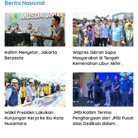
Berita Nasional
Kaltim Menyetor, Jakarta
Wapres Gibran Sapa
Berpesta
Masyarakat di Tengah
Kemeriahan Libur Akhir
Tahun di IKN
Wakil Presiden Lakukan
JMSI Kaltim Terima
Kunjungan Kerja ke Ibu Kota
Penghargaan dari JMSI Pusat
Nusantara
atas Dedikasi dalam
Menjaga Profesionalisme
Jurnalistik