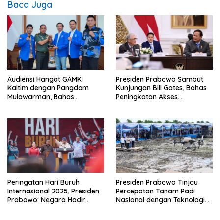
Baca Juga
Audiensi Hangat GAMKI
Presiden Prabowo Sambut
Kaltim dengan Pangdam
Kunjungan Bill Gates, Bahas
Mulawarman, Bahas
Peningkatan Akses
Kebhinekaan dan
Kesehatan dan Penguatan
Kedaulatan Bangsa
Sektor Pertanian di Indonesia
Peringatan Hari Buruh
Presiden Prabowo Tinjau
Internasional 2025, Presiden
Percepatan Tanam Padi
Prabowo: Negara Hadir
Nasional dengan Teknologi
untuk Buruh
Drone di Ogan Ilir