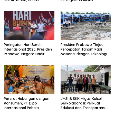
Mulawarman, Bahas
Peningkatan Akses
Kebhinekaan dan
Kesehatan dan Penguatan
Kedaulatan Bangsa
Sektor Pertanian di Indonesia
Peringatan Hari Buruh
Presiden Prabowo Tinjau
Internasional 2025, Presiden
Percepatan Tanam Padi
Prabowo: Negara Hadir
Nasional dengan Teknologi
untuk Buruh
Drone di Ogan Ilir
Pererat Hubungan dengan
JMSI & SKK Migas Kalsul
Konsumen, PT Dipo
Berkolaborasi: Perkuat
Internasional Pahala
Edukasi dan Transparansi
Otomotif Gelar Buka Puasa
Migas