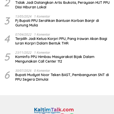
2
Tidak Jadi Datangkan Artis Ibukota, Perayaan HUT PPU
Diisi Hiburan Lokal
3
13/05/2024
1 Komentar
Pj Bupati PPU Serahkan Bantuan Korban Banjir di
Gunung Mulia
4
07/04/2022
1 Komentar
Terpilih Jadi Ketua Korpri PPU, Pang Irawan Akan Bagi
Iuran Korpri Dalam Bentuk THR
5
23/11/2022
1 Komentar
Kominfo PPU Himbau Masyarakat Bijak Dalam
Mengunakan Call Center 112
6
30/07/2026
0 Komentar
Bupati Mudyat Noor Teken BAST, Pembangunan SNT di
PPU Segera Dimulai