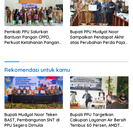
Pemkab PPU Salurkan
Bupati PPU Mudyat Noor
Bantuan Pangan CPPD,
Sampaikan Pendapat Akhir
Perkuat Ketahanan Pangan
atas Perubahan Perda Pajak
dan Percepat Penurunan
dan Retribusi Daerah
Stunting
Rekomendasi untuk kamu
Bupati Mudyat Noor Teken
Bupati PPU Targetkan
BAST, Pembangunan SNT di
Cakupan Layanan Air Bersih
PPU Segera Dimulai
Tembus 60 Persen, AMDT
Luncurkan Program Gratis