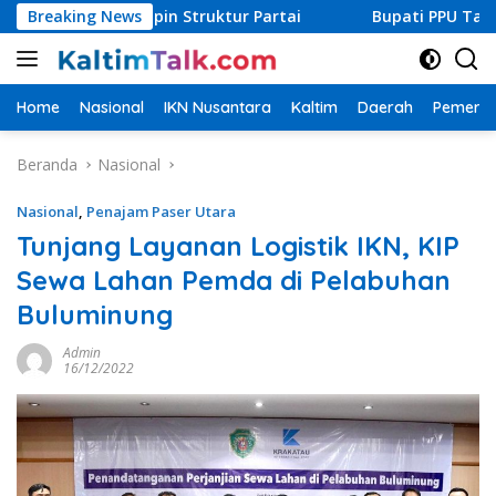
Langsung
n Pimpin Struktur Partai
Breaking News
Bupati PPU Targetkan Cakupa
ke
konten
Home
Nasional
IKN Nusantara
Kaltim
Daerah
Pemerin
Beranda
Nasional
Nasional
,
Penajam Paser Utara
Tunjang Layanan Logistik IKN, KIP
Sewa Lahan Pemda di Pelabuhan
Buluminung
Admin
16/12/2022