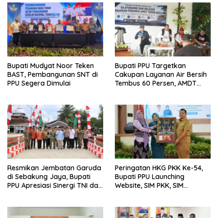
Bupati Mudyat Noor Teken
Bupati PPU Targetkan
BAST, Pembangunan SNT di
Cakupan Layanan Air Bersih
PPU Segera Dimulai
Tembus 60 Persen, AMDT
Luncurkan Program Gratis
Bagi Warga Miskin
Resmikan Jembatan Garuda
Peringatan HKG PKK Ke-54,
di Sebakung Jaya, Bupati
Bupati PPU Launching
PPU Apresiasi Sinergi TNI dan
Website, SIM PKK, SIM
Warga
Posyandu dan Batik PKK