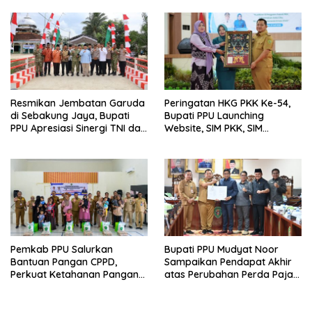
Bagi Warga Miskin
Resmikan Jembatan Garuda
Peringatan HKG PKK Ke-54,
di Sebakung Jaya, Bupati
Bupati PPU Launching
PPU Apresiasi Sinergi TNI dan
Website, SIM PKK, SIM
Warga
Posyandu dan Batik PKK
Pemkab PPU Salurkan
Bupati PPU Mudyat Noor
Bantuan Pangan CPPD,
Sampaikan Pendapat Akhir
Perkuat Ketahanan Pangan
atas Perubahan Perda Pajak
dan Percepat Penurunan
dan Retribusi Daerah
Stunting