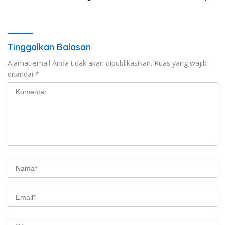
dan Percepat Penurunan
dan Retribusi Daerah
Stunting
Tinggalkan Balasan
Alamat email Anda tidak akan dipublikasikan.
Ruas yang wajib
ditandai
*