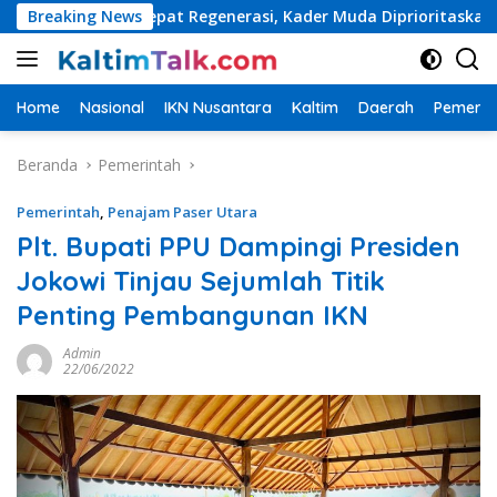
Langsung
Percepat Regenerasi, Kader Muda Diprioritaskan Pimpin Struktu
Breaking News
ke
konten
Home
Nasional
IKN Nusantara
Kaltim
Daerah
Pemerin
Beranda
Pemerintah
Pemerintah
,
Penajam Paser Utara
Plt. Bupati PPU Dampingi Presiden
Jokowi Tinjau Sejumlah Titik
Penting Pembangunan IKN
Admin
22/06/2022