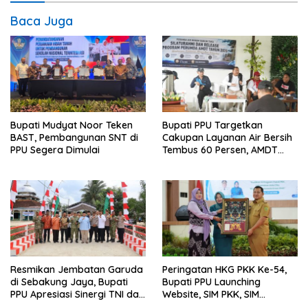
Baca Juga
Bupati Mudyat Noor Teken
Bupati PPU Targetkan
BAST, Pembangunan SNT di
Cakupan Layanan Air Bersih
PPU Segera Dimulai
Tembus 60 Persen, AMDT
Luncurkan Program Gratis
Bagi Warga Miskin
Resmikan Jembatan Garuda
Peringatan HKG PKK Ke-54,
di Sebakung Jaya, Bupati
Bupati PPU Launching
PPU Apresiasi Sinergi TNI dan
Website, SIM PKK, SIM
Warga
Posyandu dan Batik PKK