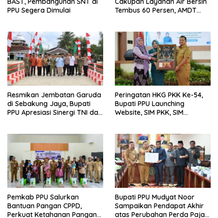
BAST, Pembangunan SNT di
Cakupan Layanan Air Bersih
PPU Segera Dimulai
Tembus 60 Persen, AMDT
Luncurkan Program Gratis
Bagi Warga Miskin
Resmikan Jembatan Garuda
Peringatan HKG PKK Ke-54,
di Sebakung Jaya, Bupati
Bupati PPU Launching
PPU Apresiasi Sinergi TNI dan
Website, SIM PKK, SIM
Warga
Posyandu dan Batik PKK
Pemkab PPU Salurkan
Bupati PPU Mudyat Noor
Bantuan Pangan CPPD,
Sampaikan Pendapat Akhir
Perkuat Ketahanan Pangan
atas Perubahan Perda Pajak