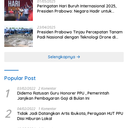
01/05/2025
Peringatan Hari Buruh Internasional 2025,
Presiden Prabowo: Negara Hadir untuk
Buruh
23/04/2025
Presiden Prabowo Tinjau Percepatan Tanam
Padi Nasional dengan Teknologi Drone di
Ogan Ilir
Selengkapnya
Popular Post
1
03/02/2022
2 Komentar
Didemo Ratusan Guru Honorer PPU , Pemerintah
Janjikan Pembayaran Gaji di Bulan Ini
2
04/02/2022
1 Komentar
Tidak Jadi Datangkan Artis Ibukota, Perayaan HUT PPU
Diisi Hiburan Lokal