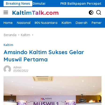
Langsung
egera Dimulai
Breaking News
PKB Balikpapan Percepat Regenerasi, Kad
ke
konten
Home
Nasional
IKN Nusantara
Kaltim
Daerah
Pemerin
Beranda
Kaltim
Kaltim
Amsindo Kaltim Sukses Gelar
Muswil Pertama
Admin
05/06/2022