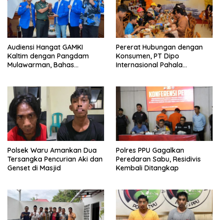
Audiensi Hangat GAMKI
Pererat Hubungan dengan
Kaltim dengan Pangdam
Konsumen, PT Dipo
Mulawarman, Bahas
Internasional Pahala
Kebhinekaan dan
Otomotif Gelar Buka Puasa
Kedaulatan Bangsa
Bersama Juragan Mitsubishi
Fuso
Polsek Waru Amankan Dua
Polres PPU Gagalkan
Tersangka Pencurian Aki dan
Peredaran Sabu, Residivis
Genset di Masjid
Kembali Ditangkap