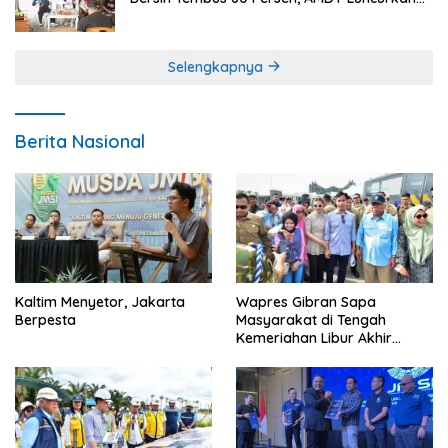
Program Gratis Bagi Warga Miskin
Selengkapnya
Berita Nasional
Kaltim Menyetor, Jakarta
Wapres Gibran Sapa
Berpesta
Masyarakat di Tengah
Kemeriahan Libur Akhir
Tahun di IKN