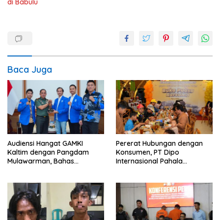
di Babulu
Baca Juga
Audiensi Hangat GAMKI
Pererat Hubungan dengan
Kaltim dengan Pangdam
Konsumen, PT Dipo
Mulawarman, Bahas
Internasional Pahala
Kebhinekaan dan
Otomotif Gelar Buka Puasa
Kedaulatan Bangsa
Bersama Juragan Mitsubishi
Fuso