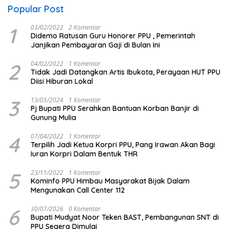
Popular Post
1
03/02/2022
2 Komentar
Didemo Ratusan Guru Honorer PPU , Pemerintah
Janjikan Pembayaran Gaji di Bulan Ini
2
04/02/2022
1 Komentar
Tidak Jadi Datangkan Artis Ibukota, Perayaan HUT PPU
Diisi Hiburan Lokal
3
13/05/2024
1 Komentar
Pj Bupati PPU Serahkan Bantuan Korban Banjir di
Gunung Mulia
4
07/04/2022
1 Komentar
Terpilih Jadi Ketua Korpri PPU, Pang Irawan Akan Bagi
Iuran Korpri Dalam Bentuk THR
5
23/11/2022
1 Komentar
Kominfo PPU Himbau Masyarakat Bijak Dalam
Mengunakan Call Center 112
6
30/07/2026
0 Komentar
Bupati Mudyat Noor Teken BAST, Pembangunan SNT di
PPU Segera Dimulai