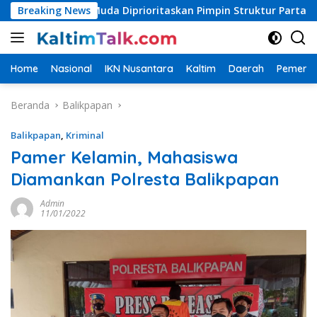
Langsung
Kader Muda Diprioritaskan Pimpin Struktur Partai
Breaking News
Bupa
ke
konten
Home
Nasional
IKN Nusantara
Kaltim
Daerah
Pemerin
Beranda
Balikpapan
Balikpapan
,
Kriminal
Pamer Kelamin, Mahasiswa
Diamankan Polresta Balikpapan
Admin
11/01/2022