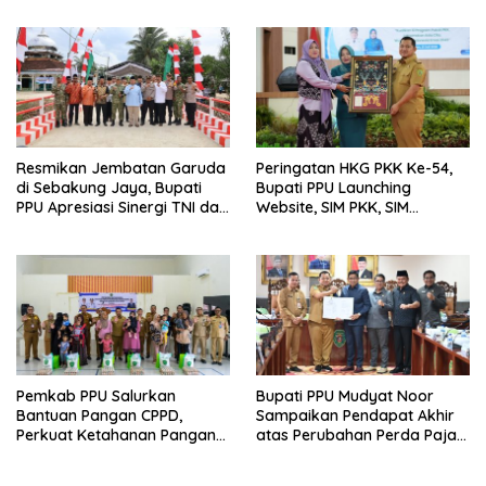
Bagi Warga Miskin
Resmikan Jembatan Garuda
Peringatan HKG PKK Ke-54,
di Sebakung Jaya, Bupati
Bupati PPU Launching
PPU Apresiasi Sinergi TNI dan
Website, SIM PKK, SIM
Warga
Posyandu dan Batik PKK
Pemkab PPU Salurkan
Bupati PPU Mudyat Noor
Bantuan Pangan CPPD,
Sampaikan Pendapat Akhir
Perkuat Ketahanan Pangan
atas Perubahan Perda Pajak
dan Percepat Penurunan
dan Retribusi Daerah
Stunting