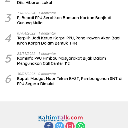
Diisi Hiburan Lokal
3
13/05/2024
1 Komentar
Pj Bupati PPU Serahkan Bantuan Korban Banjir di
Gunung Mulia
4
07/04/2022
1 Komentar
Terpilih Jadi Ketua Korpri PPU, Pang Irawan Akan Bagi
Iuran Korpri Dalam Bentuk THR
5
23/11/2022
1 Komentar
Kominfo PPU Himbau Masyarakat Bijak Dalam
Mengunakan Call Center 112
6
30/07/2026
0 Komentar
Bupati Mudyat Noor Teken BAST, Pembangunan SNT di
PPU Segera Dimulai