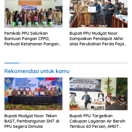
Pemkab PPU Salurkan
Bupati PPU Mudyat Noor
Bantuan Pangan CPPD,
Sampaikan Pendapat Akhir
Perkuat Ketahanan Pangan
atas Perubahan Perda Pajak
dan Percepat Penurunan
dan Retribusi Daerah
Stunting
Rekomendasi untuk kamu
Bupati Mudyat Noor Teken
Bupati PPU Targetkan
BAST, Pembangunan SNT di
Cakupan Layanan Air Bersih
PPU Segera Dimulai
Tembus 60 Persen, AMDT
Luncurkan Program Gratis