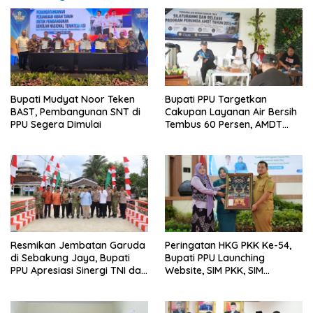
Bupati Mudyat Noor Teken
Bupati PPU Targetkan
BAST, Pembangunan SNT di
Cakupan Layanan Air Bersih
PPU Segera Dimulai
Tembus 60 Persen, AMDT
Luncurkan Program Gratis
Bagi Warga Miskin
Resmikan Jembatan Garuda
Peringatan HKG PKK Ke-54,
di Sebakung Jaya, Bupati
Bupati PPU Launching
PPU Apresiasi Sinergi TNI dan
Website, SIM PKK, SIM
Warga
Posyandu dan Batik PKK