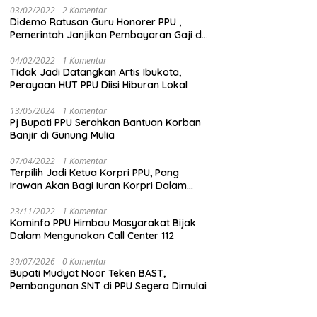
03/02/2022
2 Komentar
Didemo Ratusan Guru Honorer PPU ,
Pemerintah Janjikan Pembayaran Gaji di
Bulan Ini
04/02/2022
1 Komentar
Tidak Jadi Datangkan Artis Ibukota,
Perayaan HUT PPU Diisi Hiburan Lokal
13/05/2024
1 Komentar
Pj Bupati PPU Serahkan Bantuan Korban
Banjir di Gunung Mulia
07/04/2022
1 Komentar
Terpilih Jadi Ketua Korpri PPU, Pang
Irawan Akan Bagi Iuran Korpri Dalam
Bentuk THR
23/11/2022
1 Komentar
Kominfo PPU Himbau Masyarakat Bijak
Dalam Mengunakan Call Center 112
30/07/2026
0 Komentar
Bupati Mudyat Noor Teken BAST,
Pembangunan SNT di PPU Segera Dimulai