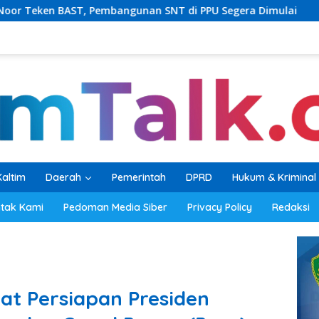
ngunan SNT di PPU Segera Dimulai
PKB Balikpapan Per
Kaltim
Daerah
Pemerintah
DPRD
Hukum & Kriminal
tak Kami
Pedoman Media Siber
Privacy Policy
Redaksi
at Persiapan Presiden