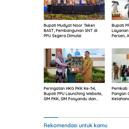
Bupati Mudyat Noor Teken
Bupati P
BAST, Pembangunan SNT di
Layanan 
PPU Segera Dimulai
Persen, 
Program 
Miskin
Peringatan HKG PKK Ke-54,
Pemkab 
Bupati PPU Launching Website,
Pangan C
SIM PKK, SIM Posyandu dan
Ketahan
Batik PKK
Percepat
Rekomendasi untuk kamu